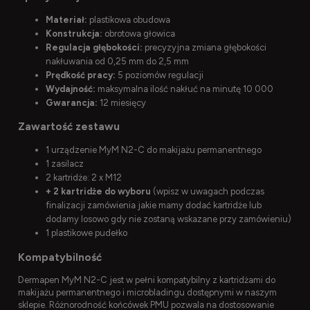
Materiał:
plastikowa obudowa
Konstrukcja:
obrotowa głowica
Regulacja głębokości:
precyzyjna zmiana głębokości
nakłuwania od 0,25 mm do 2,5 mm
Prędkość pracy:
5 poziomów regulacji
Wydajność:
maksymalna ilość nakłuć na minutę 10 000
Gwarancja:
12 miesięcy
Zawartość zestawu
1 urządzenie MyM N2-C do makijażu permanentnego
1 zasilacz
2 kartridże: 2 x M12
+ 2 kartridże do wyboru
(wpisz w uwagach podczas
finalizacji zamówienia jakie mamy dodać kartridże lub
dodamy losowo gdy nie zostaną wskazane przy zamówieniu)
1 plastikowe pudełko
Kompatybilność
Dermapen MyM N2-C jest w pełni kompatybilny z kartridżami do
makijażu permanentnego i microbladingu dostępnymi w naszym
sklepie. Różnorodność końcówek PMU pozwala na dostosowanie