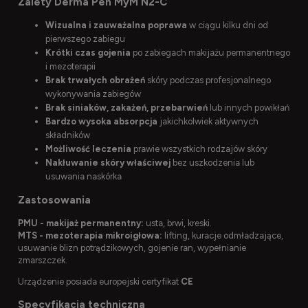
Zalety Derma Pen MyM N2-C
Wizualna i zauważalna poprawa
w ciągu kilku dni od
pierwszego zabiegu
Krótki czas gojenia
po zabiegach makijażu permanentnego
i mezoterapii
Brak trwałych obrażeń
skóry podczas profesjonalnego
wykonywania zabiegów
Brak siniaków, zakażeń, przebarwień
lub innych powikłań
Bardzo wysoka absorpcja
jakichkolwiek aktywnych
składników
Możliwość leczenia
prawie wszystkich rodzajów skóry
Nakłuwanie skóry właściwej
bez uszkodzenia lub
usuwania naskórka
Zastosowania
PMU - makijaż permanentny:
usta, brwi, kreski.
MTS - mezoterapia mikroigłowa:
lifting, kuracje odmładzające,
usuwanie blizn potrądzikowych, gojenie ran, wypełnianie
zmarszczek.
Urządzenie posiada europejski certyfikat
CE
Specyfikacja techniczna