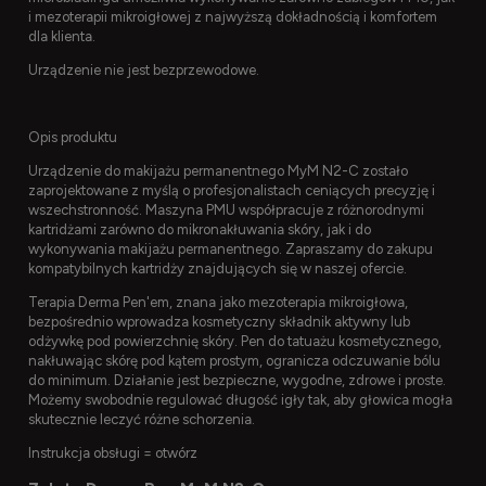
i mezoterapii mikroigłowej z najwyższą dokładnością i komfortem
dla klienta.
Urządzenie nie jest bezprzewodowe.
Opis produktu
Urządzenie do makijażu permanentnego MyM N2-C zostało
zaprojektowane z myślą o profesjonalistach ceniących precyzję i
wszechstronność. Maszyna PMU współpracuje z różnorodnymi
kartridżami zarówno do mikronakłuwania skóry, jak i do
wykonywania makijażu permanentnego. Zapraszamy do zakupu
kompatybilnych kartridży znajdujących się w naszej ofercie.
Terapia Derma Pen'em, znana jako mezoterapia mikroigłowa,
bezpośrednio wprowadza kosmetyczny składnik aktywny lub
odżywkę pod powierzchnię skóry. Pen do tatuażu kosmetycznego,
nakłuwając skórę pod kątem prostym, ogranicza odczuwanie bólu
do minimum. Działanie jest bezpieczne, wygodne, zdrowe i proste.
Możemy swobodnie regulować długość igły tak, aby głowica mogła
skutecznie leczyć różne schorzenia.
Instrukcja obsługi =
otwórz