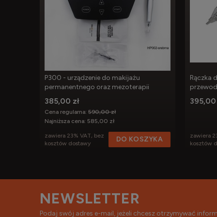
P300 - urządzenie do makijażu
Rączka 
permanentnego oraz mezoterapii
przewo
385,00 zł
395,00 
Cena regularna:
590,00 zł
Najniższa cena:
585,00 zł
zawiera 23% VAT, bez
zawiera 2
DO KOSZYKA
kosztów dostawy
kosztów 
NEWSLETTER
Podaj swój adres e-mail, jeżeli chcesz otrzymywać info