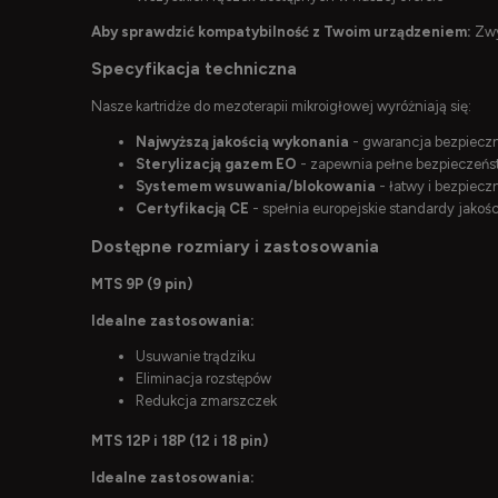
Aby sprawdzić kompatybilność z Twoim urządzeniem:
Zwy
Specyfikacja techniczna
Nasze kartridże do mezoterapii mikroigłowej wyróżniają się:
Najwyższą jakością wykonania
- gwarancja bezpiecz
Sterylizacją gazem EO
- zapewnia pełne bezpieczeńst
Systemem wsuwania/blokowania
- łatwy i bezpiec
Certyfikacją CE
- spełnia europejskie standardy jakośc
Dostępne rozmiary i zastosowania
MTS 9P (9 pin)
Idealne zastosowania:
Usuwanie trądziku
Eliminacja rozstępów
Redukcja zmarszczek
MTS 12P i 18P (12 i 18 pin)
Idealne zastosowania: