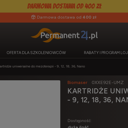
Darmowa dostawa od 400 zł
Darmowa dostawa od
400 zł
OFERTA DLA SZKOLENIOWCÓW
RABATY I PROGRAM L
artridże uniwersalne do mezoterapii - 9, 12, 18, 36, Nano
Biomaser
0XXE92E-UMZ
KARTRIDŻE UNI
- 9, 12, 18, 36, N
Dostępność:
duża ilość