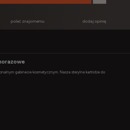
poleć znajomemu
dodaj opinię
dnorazowe
jonalnym gabinecie kosmetycznym. Nasze sterylne kartridże do