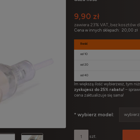
9,90 zł
zawiera 23% VAT, bez kosztów 
Cena w innych sklepach:
20,00 zł
Ilość
od 10
od 20
od 40
Im większą ilość wybierzesz, tym ni
zyskujesz do 25% rabatu!
– sprawd
cena zaktualizuje się sama!
*
wybierz model:
szt.