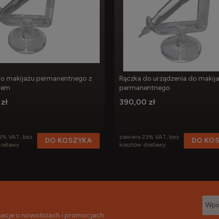
do makijażu permanentnego z
Rączka do urządzenia do makij
dem
permanentnego
zł
390,00 zł
3% VAT, bez
zawiera 23% VAT, bez
DO KOSZYKA
DO KO
dostawy
kosztów dostawy
rmacje o nowościach i promocjach.