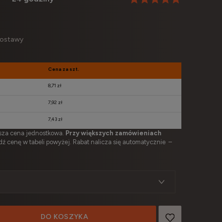
dostawy
Cena za szt.
8,71 zł
7,92 zł
7,43 zł
ższa cena jednostkowa.
Przy większych zamówieniach
ź cenę w tabeli powyżej. Rabat nalicza się automatycznie –
DO KOSZYKA