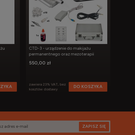
ażu
CTD-3 - urządzenie do makijażu
Czarna 
permanentnego oraz mezoterapii
makijaż
550,00 zł
390,00
zawiera 23% VAT, bez
zawiera 
SZYKA
DO KOSZYKA
kosztów dostawy
kosztów 
ZAPISZ SIĘ