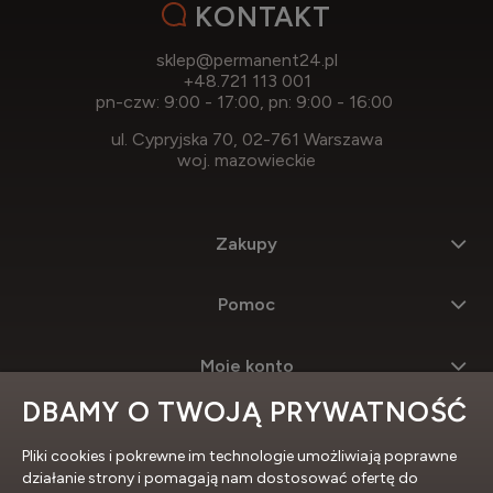
KONTAKT
sklep@permanent24.pl
+48.721 113 001
pn-czw: 9:00 - 17:00, pn: 9:00 - 16:00
ul. Cypryjska 70, 02-761 Warszawa
woj. mazowieckie
Zakupy
Pomoc
Moje konto
DBAMY O TWOJĄ PRYWATNOŚĆ
Informacje
Pliki cookies i pokrewne im technologie umożliwiają poprawne
działanie strony i pomagają nam dostosować ofertę do