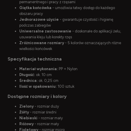
permanentnego i pracy z rzęsami
Giętka końcówka
- umożliwia łatwy dostęp do każdego
obszaru pracy
Jednorazowe użycie
- gwarantuje czystość i higienę
podczas zabiegów
Uniwersalne zastosowanie
- doskonałe do aplikacji żelu,
usuwania kleju lub korekty rzęs
Zróżnicowane rozmiary
- 5 kolorów oznaczających różne
wielkości końcówek
Specyfikacja techniczna
Materiał wykonania:
PP + Nylon
Długość:
ok. 10 cm
Średnica:
ok. 0,25 cm
Ilość w opakowaniu:
100 sztuk
Dostępne rozmiary i kolory
Zielony
- rozmiar duży
Żółty
- rozmiar średni
Niebieski
- rozmiar mały
Różowy
- rozmiar mały
Fioletowy
- rozmiar micro