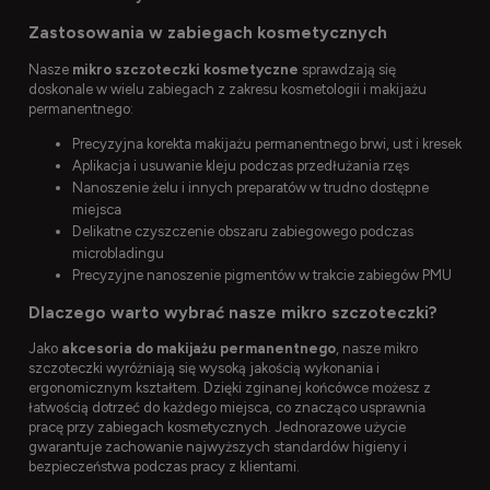
Zastosowania w zabiegach kosmetycznych
Nasze
mikro szczoteczki kosmetyczne
sprawdzają się
doskonale w wielu zabiegach z zakresu kosmetologii i makijażu
permanentnego:
Precyzyjna korekta makijażu permanentnego brwi, ust i kresek
Aplikacja i usuwanie kleju podczas przedłużania rzęs
Nanoszenie żelu i innych preparatów w trudno dostępne
miejsca
Delikatne czyszczenie obszaru zabiegowego podczas
microbladingu
Precyzyjne nanoszenie pigmentów w trakcie zabiegów PMU
Dlaczego warto wybrać nasze mikro szczoteczki?
Jako
akcesoria do makijażu permanentnego
, nasze mikro
szczoteczki wyróżniają się wysoką jakością wykonania i
ergonomicznym kształtem. Dzięki zginanej końcówce możesz z
łatwością dotrzeć do każdego miejsca, co znacząco usprawnia
pracę przy zabiegach kosmetycznych. Jednorazowe użycie
gwarantuje zachowanie najwyższych standardów higieny i
bezpieczeństwa podczas pracy z klientami.