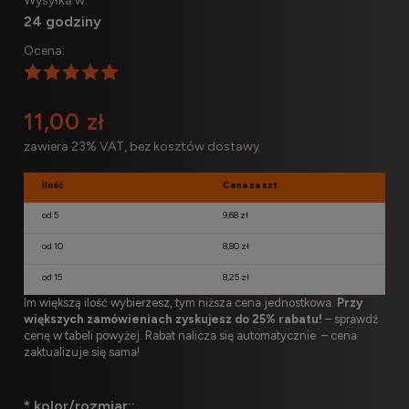
Wysyłka w:
24 godziny
Ocena:
11,00 zł
zawiera 23% VAT, bez kosztów dostawy
Ilość
Cena za szt.
od 5
9,68 zł
od 10
8,80 zł
od 15
8,25 zł
Im większą ilość wybierzesz, tym niższa cena jednostkowa.
Przy
większych zamówieniach zyskujesz do 25% rabatu!
– sprawdź
cenę w tabeli powyżej. Rabat nalicza się automatycznie – cena
zaktualizuje się sama!
*
kolor/rozmiar::