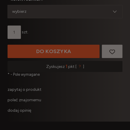
szt.
DO KOSZYKA
1
Zyskujesz
pkt [
?
]
*
- Pole wymagane
zapytaj o produkt
poleć znajomemu
dodaj opinię