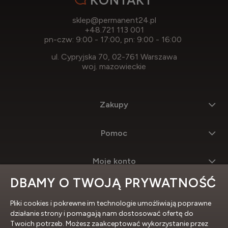
sklep@permanent24.pl
+48.721 113 001
pn-czw: 9:00 - 17:00, pn: 9:00 - 16:00
ul. Cypryjska 70, 02-761 Warszawa
woj. mazowieckie
Zakupy
Pomoc
Moje konto
DBAMY O TWOJĄ PRYWATNOŚĆ
Informacje
Pliki cookies i pokrewne im technologie umożliwiają poprawne
działanie strony i pomagają nam dostosować ofertę do
Twoich potrzeb. Możesz zaakceptować wykorzystanie przez