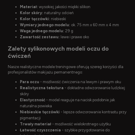
Materiał:
wysokiej jakości miękki silikon
Kolor skóry:
naturalny odcień
Kolor tęczówki:
niebieski
Wymiary jednego modelu:
ok. 75 mm x 60 mm x 4 mm
Waga jednego modelu:
29 g
Zawartość zestawu:
lewe i prawe oko
Zalety sylikonowych modeli oczu do
ćwiczeń
Nasze realistyczne modele treningowe oferują szereg korzyści dla
profesjonalistów makijażu permanentnego:
Para oczu
- możliwość ćwiczenia na lewym i prawym oku
Realistyczna tekstura
- dokładne odwzorowanie ludzkiej
skóry
Elastyczność
- model reaguje na nacisk podobnie jak
naturalna powieka
Niebieskie tęczówki
- lepsze odwzorowanie kontrastu przy
pigmentacji
Trwały materiał
- możliwość wielokrotnego użytku
Łatwość czyszczenia
- szybkie przygotowanie do