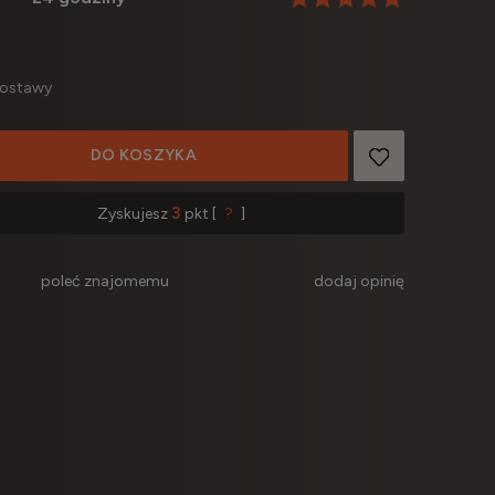
dostawy
DO KOSZYKA
3
Zyskujesz
pkt [
?
]
poleć znajomemu
dodaj opinię