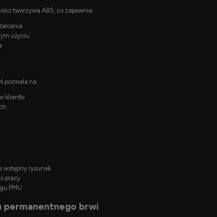
kości tworzywa ABS, co zapewnia:
tałcenia
dym użyciu
a
i
pozwala na:
i klientki
ych
y
ce wstępny rysunek
s pracy
egu PMU
żu permanentnego brwi