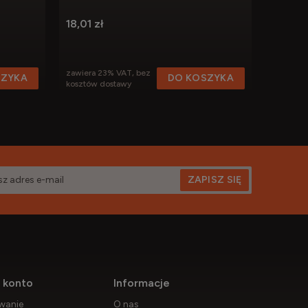
permane
chirurg
18,01 zł
12,30 z
zawiera 23% VAT, bez
zawiera 
SZYKA
DO KOSZYKA
kosztów dostawy
kosztów 
ZAPISZ SIĘ
 konto
Informacje
wanie
O nas