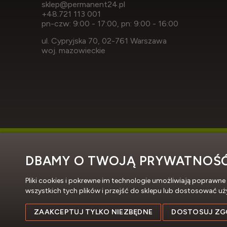
sklep@permanent24.pl
+48.721 113 001
pn-czw: 9:00 - 17:00, pn: 9:00 - 16:00
ul. Cypryjska 70, 02-761 Warszawa
woj. mazowieckie
DBAMY O TWOJĄ PRYWATNOŚ
Pliki cookies i pokrewne im technologie umożliwiają popraw
wszystkich tych plików i przejść do sklepu lub dostosować uż
ZAAKCEPTUJ TYLKO NIEZBĘDNE
DOSTOSUJ ZG