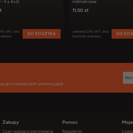
- 5 x 4szt.
milimetrowa
ł
11,50 zł
3% VAT, bez
zawiera 23% VAT, bez
DO KOSZYKA
DO KO
dostawy
kosztów dostawy
rmacje o nowościach i promocjach.
Zakupy
Pomoc
Moje
Czas realizacji zamówienia
Regulamin
Logo