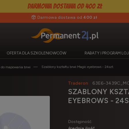
Darmowa dostawa od 400 zł
Darmowa dostawa od
400 zł
OFERTA DLA SZKOLENIOWCÓW
RABATY I PROGRAM L
Szablony kształtu brwi Magic eyebrows - 24szt.
ki do mapowania brwi
Traderon
63E6-3439C_MG
SZABLONY KSZT
EYEBROWS - 24S
Dostępność:
średnia ilość