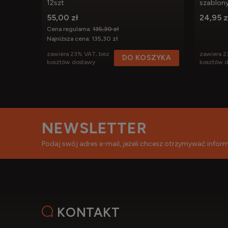
12szt
szablony 
55,00 zł
24,95 z
Cena regularna:
135,30 zł
Najniższa cena:
135,30 zł
zawiera 23% VAT, bez
zawiera 2
DO KOSZYKA
kosztów dostawy
kosztów 
NEWSLETTER
Podaj swój adres e-mail, jeżeli chcesz otrzymywać info
KONTAKT