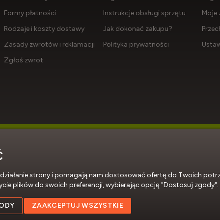
Formy płatności
Instrukcje obsługi sprzętu
Moje 
Rodzaje i koszty dostawy
Jak dokonać zakupu?
Przec
Zasady zwrotów i reklamacji
Polityka prywatności
Ustaw
Zgłoś zwrot
Ć
Profesjonalne sklepy internetowe
ne działanie strony i pomagają nam dostosować ofertę do Twoich pot
ycie plików do swoich preferencji, wybierając opcję "Dostosuj zgody".
ODY
ZAAKCEPTUJ WSZYSTKIE