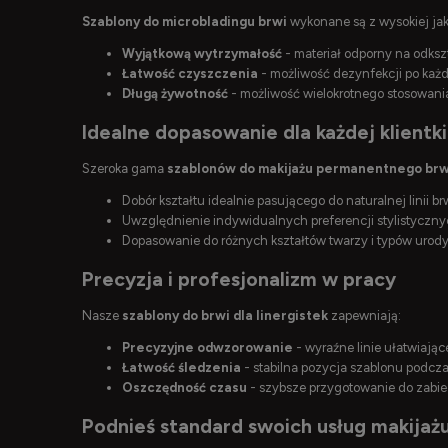
Szablony do microbladingu brwi
wykonane są z wysokiej ja
Wyjątkową wytrzymałość
- materiał odporny na odksz
Łatwość czyszczenia
- możliwość dezynfekcji po każ
Długą żywotność
- możliwość wielokrotnego stosowani
Idealne dopasowanie dla każdej klientki
Szeroka gama
szablonów do makijażu permanentnego brw
Dobór kształtu idealnie pasującego do naturalnej linii brw
Uwzględnienie indywidualnych preferencji stylistyczn
Dopasowanie do różnych kształtów twarzy i typów urod
Precyzja i profesjonalizm w pracy
Nasze
szablony do brwi dla linergistek
zapewniają:
Precyzyjne odwzorowanie
- wyraźne linie ułatwiają
Łatwość śledzenia
- stabilna pozycja szablonu podcza
Oszczędność czasu
- szybsze przygotowanie do zabi
Podnieś standard swoich usług makija