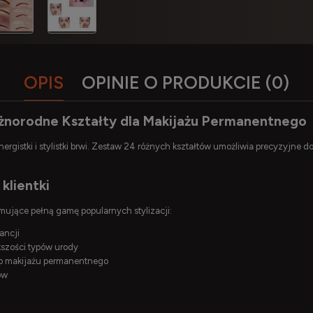
OPIS
OPINIE O PRODUKCIE (0)
óżnorodne Kształty dla Makijażu Permanentnego
nergistki i stylistki brwi. Zestaw 24 różnych kształtów umożliwia precyzyjne
klientki
jmujące pełną gamę popularnych stylizacji:
ancji
kszości typów urody
ego makijażu permanentnego
ow