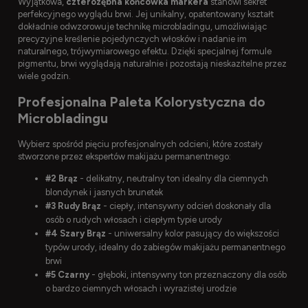
Wyjątkowa,
czterozębna końcówka markera
stanowi sekret
perfekcyjnego wyglądu brwi. Jej unikalny, opatentowany kształt
dokładnie odwzorowuje technikę microbladingu, umożliwiając
precyzyjne kreślenie pojedynczych włosków i nadanie im
naturalnego, trójwymiarowego efektu. Dzięki specjalnej formule
pigmentu, brwi wyglądają naturalnie i pozostają nieskazitelne przez
wiele godzin.
Profesjonalna Paleta Kolorystyczna do
Microbladingu
Wybierz spośród pięciu profesjonalnych odcieni, które zostały
stworzone przez ekspertów makijażu permanentnego:
#2 Brąz
- delikatny, neutralny ton idealny dla ciemnych
blondynek i jasnych brunetek
#3 Rudy Brąz
- ciepły, intensywny odcień doskonały dla
osób o rudych włosach i ciepłym typie urody
#4 Szary Brąz
- uniwersalny kolor pasujący do większości
typów urody, idealny do zabiegów makijażu permanentnego
brwi
#5 Czarny
- głęboki, intensywny ton przeznaczony dla osób
o bardzo ciemnych włosach i wyrazistej urodzie