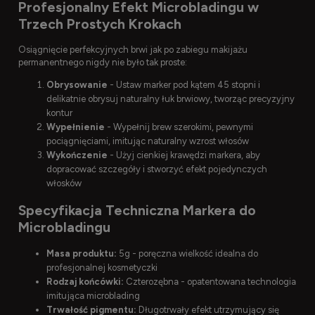
Profesjonalny Efekt Microbladingu w
Trzech Prostych Krokach
Osiągnięcie perfekcyjnych brwi jak po zabiegu makijażu
permanentnego nigdy nie było tak proste:
Obrysowanie
- Ustaw marker pod kątem 45 stopni i
delikatnie obrysuj naturalny łuk brwiowy, tworząc precyzyjny
kontur
Wypełnienie
- Wypełnij brew szerokimi, pewnymi
pociągnięciami, imitując naturalny wzrost włosów
Wykończenie
- Użyj cienkiej krawędzi markera, aby
dopracować szczegóły i stworzyć efekt pojedynczych
włosków
Specyfikacja Techniczna Markera do
Microbladingu
Masa produktu:
5g - poręczna wielkość idealna do
profesjonalnej kosmetyczki
Rodzaj końcówki:
Czterozębna - opatentowana technologia
imitująca microblading
Trwałość pigmentu:
Długotrwały efekt utrzymujący się