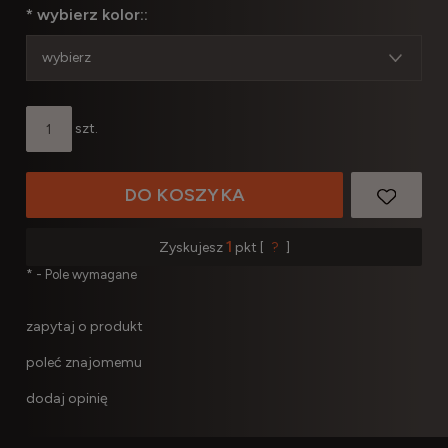
*
wybierz kolor::
szt.
DO KOSZYKA
1
Zyskujesz
pkt [
?
]
*
- Pole wymagane
zapytaj o produkt
poleć znajomemu
dodaj opinię