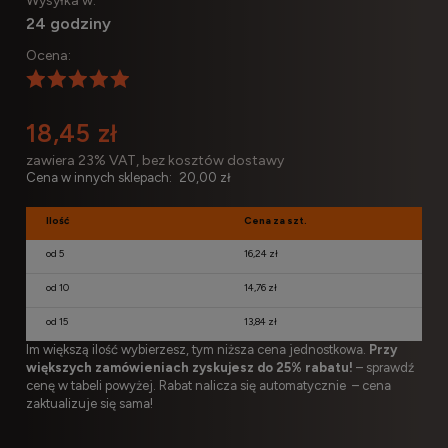
Wysyłka w:
24 godziny
Ocena:
18,45 zł
zawiera 23% VAT, bez kosztów dostawy
Cena w innych sklepach:
20,00 zł
Ilość
Cena za szt.
od 5
16,24 zł
od 10
14,76 zł
od 15
13,84 zł
Im większą ilość wybierzesz, tym niższa cena jednostkowa.
Przy
większych zamówieniach zyskujesz do 25% rabatu!
– sprawdź
cenę w tabeli powyżej. Rabat nalicza się automatycznie – cena
zaktualizuje się sama!