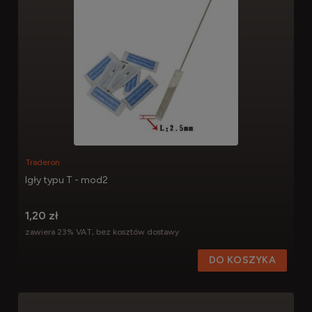
Traderon
Igły typu T - mod2
1,20 zł
zawiera 23% VAT, bez kosztów dostawy
DO KOSZYKA