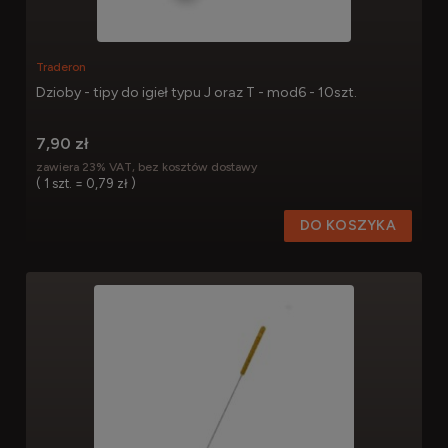
Traderon
Dzioby - tipy do igieł typu J oraz T - mod6 - 10szt.
7,90 zł
zawiera 23% VAT, bez kosztów dostawy
( 1 szt. = 0,79 zł )
DO KOSZYKA