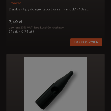
Traderon
Dzioby - tipy do igieł typu J oraz T - mod7 - 10szt.
7,40 zł
zawiera 23% VAT, bez kosztów dostawy
( 1 szt. = 0,74 zł )
DO KOSZYKA