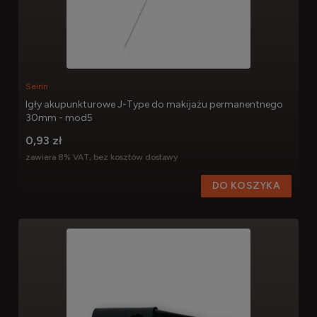
Seirin
Igły akupunkturowe J-Type do makijażu permanentnego
30mm - mod5
0,93 zł
zawiera 8% VAT, bez kosztów dostawy
DO KOSZYKA