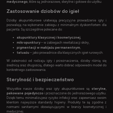
medycznego
, które są jednorazowe, sterylne i gotowe do użytku.
Zastosowanie dziobów do igieł
Dzioby akupunkturowe ułatwiają precyzyjne prowadzenie igły i
pozwalają na wykonanie zabiegu z minimalnym dyskomfortem dla
pacjenta. Są szczególnie polecane do:
akupunktury klasycznej i kosmetycznej
,
mikropunktury
– w zabiegach rewitalizacji skóry,
pigmentacji w makijażu permanentnym
,
tatuażu
– jako prowadnice dla klasycznych igieł rurowych.
W zależności od rodzaju igły i przeznaczenia, dzioby różnią się
średnicą oraz długością, dlatego warto dobrać odpowiedni model do
konkretnego zastosowania.
Sterylność i bezpieczeństwo
Wszystkie nasze dzioby oraz igły akupunkturowe są
sterylne,
pakowane pojedynczo
i przeznaczone do jednorazowego użytku.
Dzięki temu minimalizujesz ryzyko infekcji oraz zapewniasz swoim
klientom najwyższe standardy higieny. Produkty te są zgodne z
normami sanitarnymi obowiązującymi w branży kosmetycznej i
medycznej.