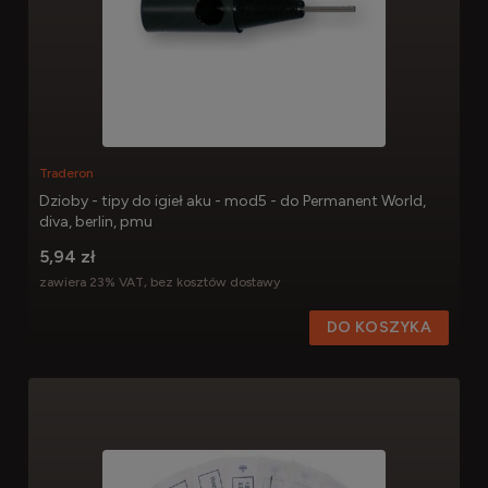
Traderon
Dzioby - tipy do igieł aku - mod5 - do Permanent World,
diva, berlin, pmu
5,94 zł
zawiera 23% VAT, bez kosztów dostawy
DO KOSZYKA