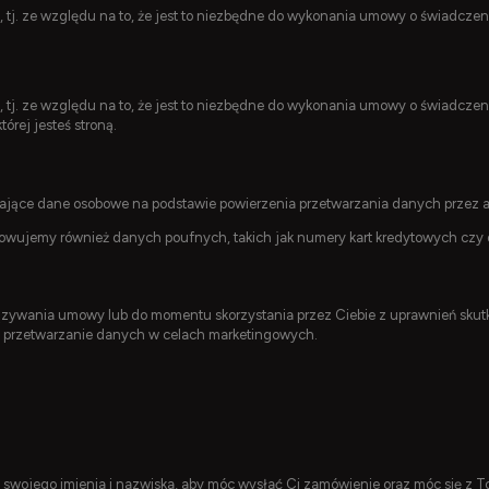
O, tj. ze względu na to, że jest to niezbędne do wykonania umowy o świadczen
, tj. ze względu na to, że jest to niezbędne do wykonania umowy o świadczen
rej jesteś stroną.
ące dane osobowe na podstawie powierzenia przetwarzania danych przez ad
owujemy również danych poufnych, takich jak numery kart kredytowych czy
ywania umowy lub do momentu skorzystania przez Ciebie z uprawnień skutk
 przetwarzanie danych w celach marketingowych.
swojego imienia i nazwiska, aby móc wysłać Ci zamówienie oraz móc się z T