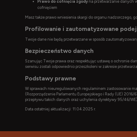
Prawo do cofnięcia zgody
na przetwarzanie danych w
cofnięciem
Masz także prawo wniesienia skargi do organu nadzorczego, 
Profilowanie i zautomatyzowane pode
Twoje dane nie będą przetwarzane w sposób zautomatyzowany
Bezpieczeństwo danych
Szanując Twoje prawa oraz respektując ustawę o ochronie d
serwisu zostali odpowiednio przeszkoleni w zakresie przetwar
Podstawy prawne
W sprawach nieuregulowanych regulaminem zastosowanie mają 
(Rozporządzenie Parlamentu Europejskiego i Rady (UE) 2016/6
przepływu takich danych oraz uchylenia dyrektywy 95/46/WE)
Data ostatniej aktualizacji: 11.04.2025 r.