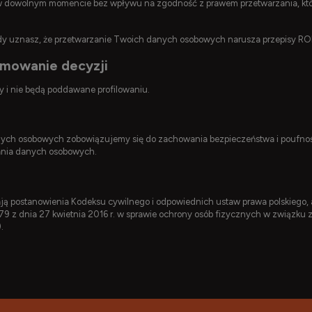
 dowolnym momencie bez wpływu na zgodność z prawem przetwarzania, któr
gdy uznasz, że przetwarzanie Twoich danych osobowych narusza przepisy R
jmowanie decyzji
 i nie będą poddawane profilowaniu.
anych osobowych zobowiązujemy się do zachowania bezpieczeństwa i poufn
zania danych osobowych.
postanowienia Kodeksu cywilnego i odpowiednich ustaw prawa polskiego, a 
79 z dnia 27 kwietnia 2016 r. w sprawie ochrony osób fizycznych w związk
.