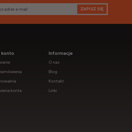
ZAPISZ SIĘ
 konto
Informacje
wanie
O nas
zamówienia
Blog
howalnia
Kontakt
ienia konta
Linki