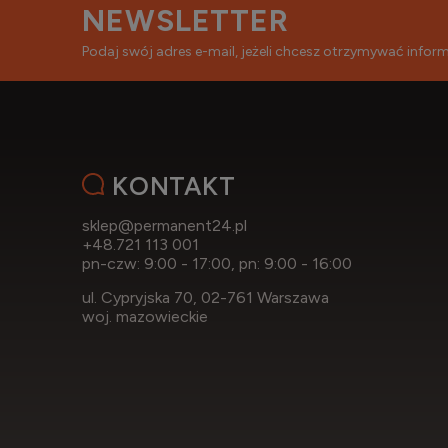
NEWSLETTER
Podaj swój adres e-mail, jeżeli chcesz otrzymywać info
KONTAKT
sklep@permanent24.pl
+48.721 113 001
pn-czw: 9:00 - 17:00, pn: 9:00 - 16:00
ul. Cypryjska 70, 02-761 Warszawa
woj. mazowieckie