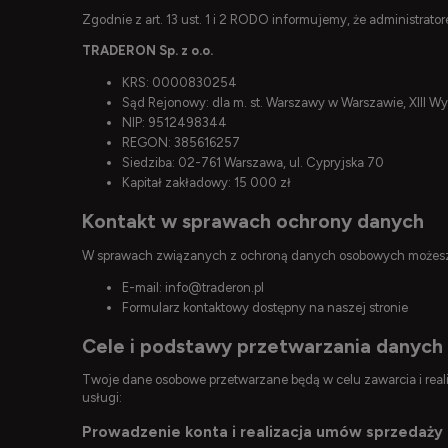
Zgodnie z art. 13 ust. 1 i 2 RODO informujemy, że administra
TRADERON Sp. z o.o.
KRS: 0000830254
Sąd Rejonowy: dla m. st. Warszawy w Warszawie, XIII 
NIP: 9512498344
REGON: 385616257
Siedziba: 02-761 Warszawa, ul. Cypryjska 70
Kapitał zakładowy: 15 000 zł
Kontakt w sprawach ochrony danych
W sprawach związanych z ochroną danych osobowych możesz 
E-mail:
info@traderon.pl
Formularz kontaktowy dostępny na naszej stronie
Cele i podstawy przetwarzania danych
Twoje dane osobowe przetwarzane będą w celu zawarcia i reali
usługi:
Prowadzenie konta i realizacja umów sprzedaży