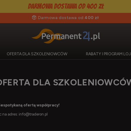
Darmowa dostawa od 400 zł
Darmowa dostawa od
400 zł
OFERTA DLA SZKOLENIOWCÓW
RABATY I PROGRAM L
OFERTA DLA SZKOLENIOWCÓ
niespotykaną ofertę współpracy!
ąc na adres:
info@traderon.pl