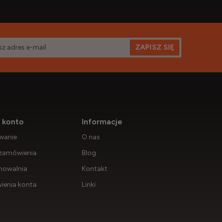
ZAPISZ SIĘ
 konto
Informacje
wanie
O nas
zamówienia
Blog
howalnia
Kontakt
ienia konta
Linki