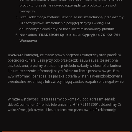
produktu, przesłanie nowego egzemplarza produktu lub zwrot
pieniędzy.
Jeżeli reklamacja zostanie uznana za nieuzasadnioną, przekażemy
Ci szczegółowe uzasadnienie podjętej decyzji i w ciągu 14
dni roboczych odeślemy na nasz koszt reklamowany produkt.
Nasz adres:
TRADERON Sp. z o.o., ul. Cypryjska 70, 02-761
Warszawa
UWAGA!
Pamiętaj, że masz prawo obejrzeć zewnętrzny stan paczki w
obecności kuriera. Jeśli przy odbiorze paczki zauważysz, że jest ona
uszkodzona, prosimy o spisanie protokołu szkody w obecności kuriera
lub umieszczenie informacji o tym fakcie na liście przewozowym. Brak
w/w informacji oznacza, że paczka dotarła w stanie nieuszkodzonym i
ewentualne reklamacje lub zwroty mogą zostać rozpatrzone negatywnie.
W razie wątpliwości, zapraszamy do kontaktu pod adresem e-mail:
sklep@permanent24.pl
lub telefonicznie: +48.721113001. Udzielimy Ci
wskazówek, jak szybko i bezproblemowo przeprowadzić reklamację.