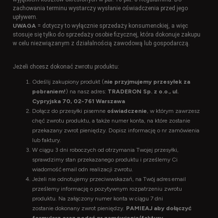
zachowania terminu wystarczy wysłanie oświadczenia przed jego
upływem.
UWAGA
= dotyczy to wyłącznie sprzedaży konsumenckiej, a więc
stosuje się tylko do sprzedaży osobie fizycznej, która dokonuje zakupu
w celu niezwiązanym z działalnością zawodową lub gospodarczą.
Jeżeli chcesz dokonać zwrotu produktu:
Odeślij zakupiony produkt (
nie przyjmujemy przesyłek za
pobraniem!
) na nasz adres:
TRADERON Sp. z o.o., ul.
Cypryjska 70, 02-761 Warszawa
Dołącz do przesyłki pisemne
oświadczenie
, w którym zawrzesz
chęć zwrotu produktu, a także numer konta, na które zostanie
przekazany zwrot pieniędzy. Dopisz informację o nr zamówienia
lub faktury.
W ciągu 3 dni roboczych od otrzymania Twojej przesyłki,
sprawdzimy stan przekazanego produktu i prześlemy Ci
wiadomość email odn realizacji zwrotu.
Jeżeli nie odnotujemy przeciwwskazań, na Twój adres email
prześlemy informację o pozytywnym rozpatrzeniu zwrotu
produktu. Na załączony numer konta w ciągu 7 dni
zostanie dokonany zwrot pieniędzy.
PAMIEAJ aby dołączyć
formularz oraz podać nr zamówienia/faktury.