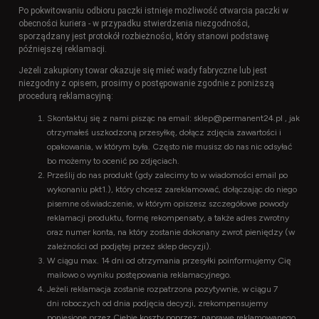
Po pokwitowaniu odbioru paczki istnieje możliwość otwarcia paczki w
obecności kuriera - w przypadku stwierdzenia niezgodności,
sporządzany jest protokół rozbieżności, który stanowi podstawę
późniejszej reklamacji.
Jeżeli zakupiony towar okazuje się mieć wady fabryczne lub jest
niezgodny z opisem, prosimy o postępowanie zgodnie z poniższą
procedurą reklamacyjną:
Skontaktuj się z nami pisząc na email:
sklep@permanent24.pl
, jak
otrzymałeś uszkodzoną przesyłkę, dołącz zdjęcia zawartości i
opakowania, w którym była. Często nie musisz do nas nic odsyłać
bo możemy to ocenić po zdjęciach.
Prześlij do nas produkt (gdy zalecimy to w wiadomości email po
wykonaniu pkt1.), który chcesz zareklamować, dołączając do niego
pisemne oświadczenie,
w którym opiszesz szczegółowe powody
reklamacji produktu, formę rekompensaty, a także adres zwrotny
oraz numer konta, na który zostanie dokonany zwrot pieniędzy (w
zależności od podjętej przez sklep decyzji).
W ciągu max. 14 dni od otrzymania przesyłki poinformujemy Cię
mailowo o wyniku postępowania reklamacyjnego.
Jeżeli reklamacja zostanie rozpatrzona pozytywnie, w ciągu 7
dni roboczych od dnia podjęcia decyzji, zrekompensujemy
poniesione przez Ciebie koszty poprzez: naprawę reklamowanego