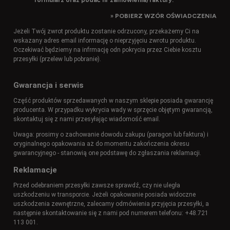
»
POBIERZ WZÓR OŚWIADCZENIA
Jeżeli Twój zwrot produktu zostanie odrzucony, przekażemy Ci na
wskazany adres email informację o nieprzyjęciu zwrotu produktu.
Oczekiwać będziemy na infrmację odn pokrycia przez Ciebie kosztu
przesyłki (przelew lub pobranie).
Gwarancja i serwis
Część produktów sprzedawanych w naszym sklepie posiada gwarancję
producenta. W przypadku wykrycia wady w sprzęcie objętym gwarancją,
skontaktuj się z nami przesyłając wiadomość email.
Uwaga: prosimy o zachowanie dowodu zakupu (paragon lub faktura) i
oryginalnego opakowania aż do momentu zakończenia okresu
gwarancyjnego - stanowią one podstawę do zgłaszania reklamacji.
Reklamacje
Przed odebraniem przesyłki zawsze sprawdź, czy nie uległa
uszkodzeniu w transporcie. Jeżeli opakowanie posiada widoczne
uszkodzenia zewnętrzne, zalecamy odmówienia przyjęcia przesyłki, a
następnie skontaktowanie się z nami pod numerem telefonu: +48.721
113 001.