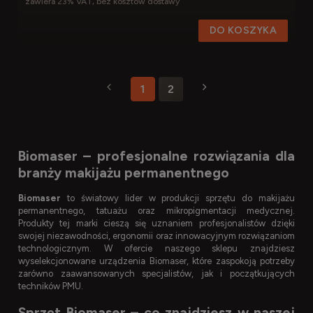
zawiera 23% VAT, bez kosztów dostawy
DO KOSZYKA
1
2
Biomaser – profesjonalne rozwiązania dla
branży makijażu permanentnego
Biomaser
to światowy lider w produkcji sprzętu do makijażu
permanentnego, tatuażu oraz mikropigmentacji medycznej.
Produkty tej marki cieszą się uznaniem profesjonalistów dzięki
swojej niezawodności, ergonomii oraz innowacyjnym rozwiązaniom
technologicznym. W ofercie naszego sklepu znajdziesz
wyselekcjonowane urządzenia Biomaser, które zaspokoją potrzeby
zarówno zaawansowanych specjalistów, jak i początkujących
techników PMU.
Sprzęt Biomaser – co znajdziesz w naszej