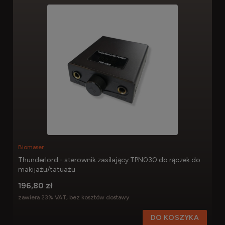
Biomaser
Thunderlord - sterownik zasilający TPN030 do rączek do
makijażu/tatuażu
196,80 zł
zawiera 23% VAT, bez kosztów dostawy
DO KOSZYKA