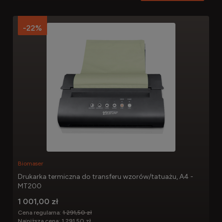
-22%
Biomaser
Drukarka termiczna do transferu wzorów/tatuażu, A4 -
MT200
1 001,00 zł
Cena regularna:
1 291,50 zł
Najniższa cena:
1 291,50 zł