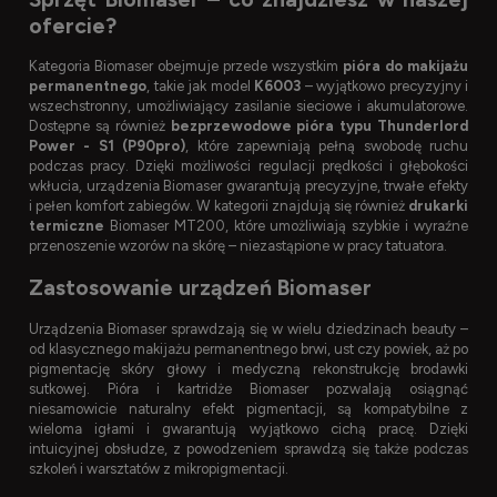
ofercie?
Kategoria Biomaser obejmuje przede wszystkim
pióra do makijażu
permanentnego
, takie jak model
K6003
– wyjątkowo precyzyjny i
wszechstronny, umożliwiający zasilanie sieciowe i akumulatorowe.
Dostępne są również
bezprzewodowe pióra typu Thunderlord
Power - S1 (P90pro)
, które zapewniają pełną swobodę ruchu
podczas pracy. Dzięki możliwości regulacji prędkości i głębokości
wkłucia, urządzenia Biomaser gwarantują precyzyjne, trwałe efekty
i pełen komfort zabiegów. W kategorii znajdują się również
drukarki
termiczne
Biomaser MT200, które umożliwiają szybkie i wyraźne
przenoszenie wzorów na skórę – niezastąpione w pracy tatuatora.
Zastosowanie urządzeń Biomaser
Urządzenia Biomaser sprawdzają się w wielu dziedzinach beauty –
od klasycznego makijażu permanentnego brwi, ust czy powiek, aż po
pigmentację skóry głowy i medyczną rekonstrukcję brodawki
sutkowej. Pióra i kartridże Biomaser pozwalają osiągnąć
niesamowicie naturalny efekt pigmentacji, są kompatybilne z
wieloma igłami i gwarantują wyjątkowo cichą pracę. Dzięki
intuicyjnej obsłudze, z powodzeniem sprawdzą się także podczas
szkoleń i warsztatów z mikropigmentacji.