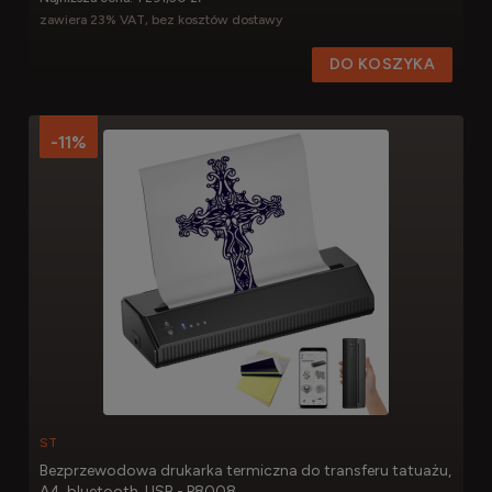
zawiera 23% VAT, bez kosztów dostawy
DO KOSZYKA
-11%
ST
Bezprzewodowa drukarka termiczna do transferu tatuażu,
A4, bluetooth, USB - P8008