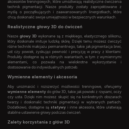
akcesoriów treningowych, które umożliwiają realistyczne ćwiczenia
technik pigmentacji. Nasze produkty zostały zaprojektowane z
myślą o początkujących i zaawansowanych linergistkach, które
chcą doskonalić swoje umiejętności w bezpiecznych warunkach.
Realistyczne głowy 3D do ćwiczeń
Nasze
głowy 3D
wykonane są z miękkiego, elastycznego silikonu,
który doskonale imituje ludzką skórę. Dzięki temu możesz ćwiczyć
różne techniki makijażu permanentnego, takie jak pigmentacja brwi,
ust czy powiek, zyskując pewność i precyzję w pracy z klientami.
Produkty dostępne są w różnych wariantach, w tym z wymiennymi
elementami, co pozwala na wielokrotne wykorzystanie i
dostosowanie do indywidualnych potrzeb.
Wymienne elementy i akcesoria
Aby urozmaicić i rozszerzyć możliwości treningowe, oferujemy
wymienne elementy
do głów 3D, takie jak powieki z rzęsami, oczy
czy usta. Dzięki nim możesz skupić się na konkretnych obszarach
twarzy i doskonalić techniki pigmentacji w wybranych partiach.
Dodatkowo, dostępne są
statywy
i inne akcesoria, które ułatwiają
stabilne ustawienie głowy podczas ćwiczeń.
Zalety korzystania z głów 3D