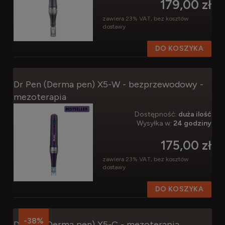
179,00 zł
zawiera 23% VAT, bez kosztów
dostawy
DO KOSZYKA
Dr Pen (Derma pen) X5-W - bezprzewodowy -
mezoterapia
Dostępność:
duża ilość
Wysyłka w:
24 godziny
175,00 zł
zawiera 23% VAT, bez kosztów
dostawy
DO KOSZYKA
-38%
Dr Pen (Derma pen) X5-C - mezoterapia