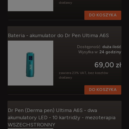
dostawy
DO KOSZYKA
Bateria - akumulator do Dr Pen Ultima A6S
Dostępność:
duża ilość
Wysyłka w:
24 godziny
69,00 zł
zawiera 23% VAT, bez kosztów
dostawy
DO KOSZYKA
Dr Pen (Derma pen) Ultima A6S - dwa
akumulatory LED - 10 kartridży - mezoterapia
WSZECHSTRONNY