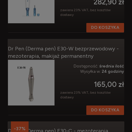
282,90 zł
zawiera 23% VAT, bez kosztów
dostawy
DO KOSZYKA
Dr Pen (Derma pen) E30-W bezprzewodowy -
mezoterapia, makijaż permanentny
Dostępność:
średnia ilość
Wysyłka w:
24 godziny
165,00 zł
zawiera 23% VAT, bez kosztów
dostawy
DO KOSZYKA
-37%
Dr Pen (Derma pen) E30-C - mezoterapia,