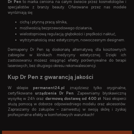
Dr Pen
to marka ceniona na całym świecie przez kosmetologów i
specjalistów z branży beauty. Oferowane przez nas modele
wyróżniają się:
cichą i płynną pracą silnika,
możliwością bezprzewodowego działania,
wielostopniową regulacją głębokości i prędkości nakłuć,
wytrzymałością oraz estetycznym, nowoczesnym designem.
Dermapeny Dr Pen są doskonałą alternatywą dla kosztownych
zabiegów w klinikach medycyny estetycznej. Dzięki ich
zastosowaniu możesz osiągnąć efekty porównywalne do terapii
laserowych, bez długiego okresu rekonwalescencji.
Kup Dr Pen z gwarancją jakości
W sklepie
permanent24.pl
znajdziesz tylko oryginalne,
certyfikowane
urządzenia Dr Pen
. Zapewniamy błyskawiczną
wysyłkę w 24h oraz
darmową dostawę od 400 zł
. Nasi eksperci
służą pomocą w doborze odpowiedniego modelu oraz akcesoriów.
Zapraszamy do zakupów – zainwestuj w swoją skórę i zyskaj
profesjonalne efekty w komfortowych warunkach!