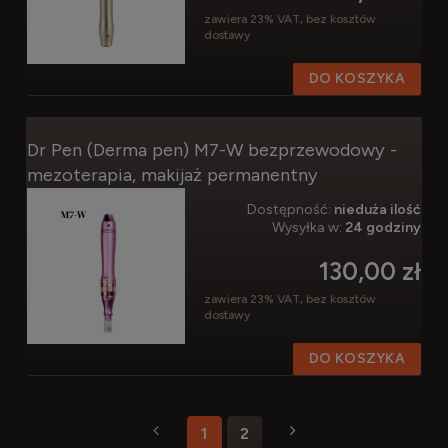
zawiera 23% VAT, bez kosztów
dostawy
DO KOSZYKA
Dr Pen (Derma pen) M7-W bezprzewodowy -
mezoterapia, makijaż permanentny
Dostępność:
nieduża ilość
Wysyłka w:
24 godziny
130,00 zł
zawiera 23% VAT, bez kosztów
dostawy
DO KOSZYKA
1
2