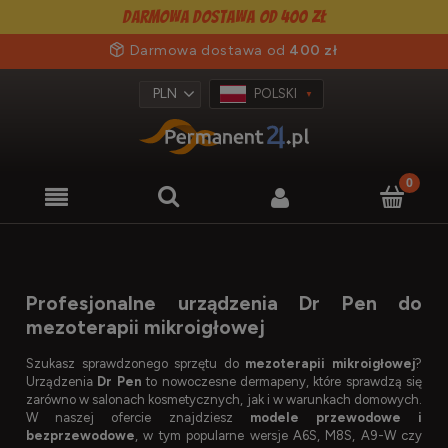
Darmowa dostawa od 400 zł
Darmowa dostawa od
400 zł
POLSKI
Profesjonalne urządzenia Dr Pen do
mezoterapii mikroigłowej
Szukasz sprawdzonego sprzętu do
mezoterapii mikroigłowej
?
Urządzenia
Dr Pen
to nowoczesne dermapeny, które sprawdzą się
zarówno w salonach kosmetycznych, jak i w warunkach domowych.
W naszej ofercie znajdziesz
modele przewodowe i
bezprzewodowe
, w tym popularne wersje A6S, M8S, A9-W czy