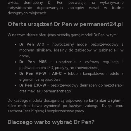
wkłuć, dermapeny Dr Pen pozwalają na wykonywanie
indywidualnie dopasowanych zabiegów nawet w trudno
dostępnych miejscach.
Oferta urządzeń Dr Pen w permanent24.pl
W naszym sklepie oferujemy szeroką gamę modeli Dr Pen, w tym:
Dr Pen A10
– nowoczesny model bezprzewodowy z
mocnym silnikiem, idealny do zabiegów w gabinecie i w
domu,
Dr Pen M8S
– urządzenie z cyfrową regulacją i
podświetleniem LED, precyzyjne i nowoczesne,
Dr Pen A9-W i A9-C
– lekkie i kompaktowe modele z
ergonomiczną obudową,
Dr Pen E30-W
– bezprzewodowy dermapen do mezoterapii
oraz makijażu permanentnego.
Do każdego modelu dostępne są odpowiednie
kartridże z igłami
,
które można łatwo wymienić po każdym zabiegu. Dzięki temu
zachowujesz higienę i bezpieczeństwo pracy.
Dlaczego warto wybrać Dr Pen?