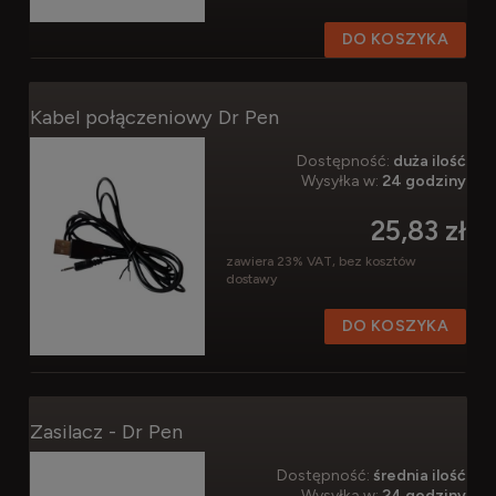
DO KOSZYKA
Kabel połączeniowy Dr Pen
Dostępność:
duża ilość
Wysyłka w:
24 godziny
25,83 zł
zawiera 23% VAT, bez kosztów
dostawy
DO KOSZYKA
Zasilacz - Dr Pen
Dostępność:
średnia ilość
Wysyłka w:
24 godziny