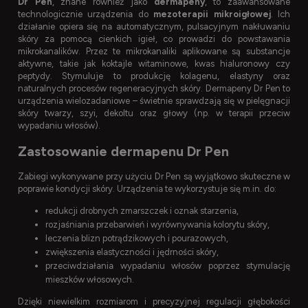
Dr Pen
, znane również jako
dermapeny
, to zaawansowane
technologicznie urządzenia do
mezoterapii mikroigłowej
. Ich
działanie opiera się na automatycznym, pulsacyjnym nakłuwaniu
skóry za pomocą cienkich igieł, co prowadzi do powstawania
mikrokanalików. Przez te mikrokanaliki aplikowane są substancje
aktywne, takie jak koktajle witaminowe, kwas hialuronowy czy
peptydy. Stymuluje to produkcję kolagenu, elastyny oraz
naturalnych procesów regeneracyjnych skóry. Dermapeny Dr Pen to
urządzenia wielozadaniowe – świetnie sprawdzają się w pielęgnacji
skóry twarzy, szyi, dekoltu oraz głowy (np. w terapii przeciw
wypadaniu włosów).
Zastosowanie dermapenu Dr Pen
Zabiegi wykonywane przy użyciu Dr Pen są wyjątkowo skuteczne w
poprawie kondycji skóry. Urządzenia te wykorzystuje się m.in. do:
redukcji drobnych zmarszczek i oznak starzenia,
rozjaśniania przebarwień i wyrównywania kolorytu skóry,
leczenia blizn potrądzikowych i pourazowych,
zwiększenia elastyczności i jędrności skóry,
przeciwdziałania wypadaniu włosów poprzez stymulację
mieszków włosowych.
Dzięki niewielkim rozmiarom i precyzyjnej regulacji głębokości