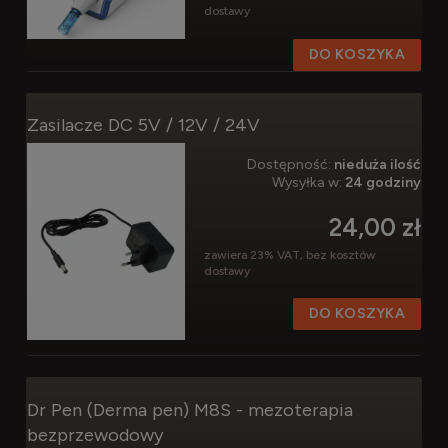
dostawy
DO KOSZYKA
Zasilacze DC 5V / 12V / 24V
Dostępność:
nieduża ilość
Wysyłka w:
24 godziny
24,00 zł
zawiera 23% VAT, bez kosztów
dostawy
DO KOSZYKA
Dr Pen (Derma pen) M8S - mezoterapia
bezprzewodowy