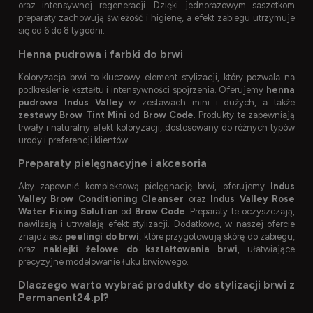
oraz intensywnej regeneracji. Dzięki jednorazowym saszetkom
preparaty zachowują świeżość i higienę, a efekt zabiegu utrzymuje
się od 6 do 8 tygodni.
Henna pudrowa i farbki do brwi
Koloryzacja brwi to kluczowy element stylizacji, który pozwala na
podkreślenie kształtu i intensywności spojrzenia. Oferujemy
henna
pudrowa Indus Valley
w zestawach mini i dużych, a także
zestawy Brow Tint Mini
od
Brow Code
. Produkty te zapewniają
trwały i naturalny efekt koloryzacji, dostosowany do różnych typów
urody i preferencji klientów.
Preparaty pielęgnacyjne i akcesoria
Aby zapewnić kompleksową pielęgnację brwi, oferujemy
Indus
Valley Brow Conditioning Cleanser
oraz
Indus Valley Rose
Water Fixing Solution
od
Brow Code
. Preparaty te oczyszczają,
nawilżają i utrwalają efekt stylizacji. Dodatkowo, w naszej ofercie
znajdziesz
peelingi do brwi
, które przygotowują skórę do zabiegu,
oraz
naklejki żelowe do kształtowania brwi
, ułatwiające
precyzyjne modelowanie łuku brwiowego.
Dlaczego warto wybrać produkty do stylizacji brwi z
Permanent24.pl?