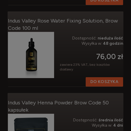
DO KOSZYKA
Indus Valley Rose Water Fixing Solution, Brow
Code 100 ml
Dostępność:
nieduża ilość
Wysyłka w:
48 godzin
76,00 zł
zawiera 23% VAT, bez kosztów
dostawy
DO KOSZYKA
Indus Valley Henna Powder Brow Code 50
kapsułek
Dostępność:
średnia ilość
Wysyłka w:
4 dni