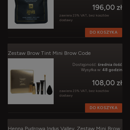
196,00 zł
zawiera 23% VAT, bez kosztów
dostawy
DO KOSZYKA
Zestaw Brow Tint Mini Brow Code
Dostępność:
średnia ilość
Wysyłka w:
48 godzin
108,00 zł
zawiera 23% VAT, bez kosztów
dostawy
DO KOSZYKA
Henna Pudrowa Indus Valley. Zestaw Mini Brow