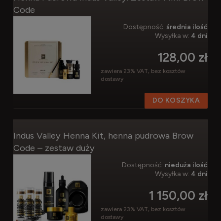
Code
Dostępność:
średnia ilość
Wysyłka w:
4 dni
128,00 zł
zawiera 23% VAT, bez kosztów
dostawy
DO KOSZYKA
Indus Valley Henna Kit, henna pudrowa Brow
Code – zestaw duży
Dostępność:
nieduża ilość
Wysyłka w:
4 dni
1 150,00 zł
zawiera 23% VAT, bez kosztów
dostawy