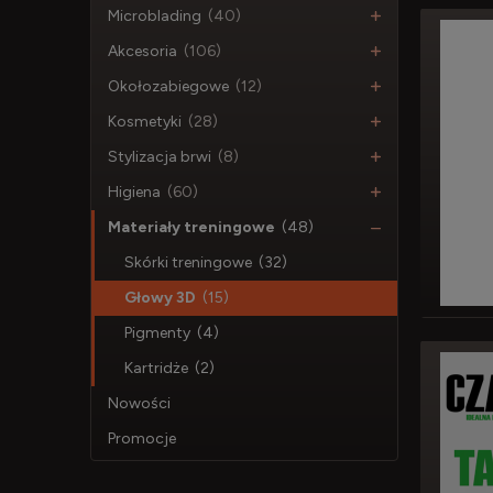
Microblading
(40)
Akcesoria
(106)
Okołozabiegowe
(12)
Kosmetyki
(28)
Stylizacja brwi
(8)
Higiena
(60)
Materiały treningowe
(48)
Skórki treningowe
(32)
Głowy 3D
(15)
Pigmenty
(4)
Kartridże
(2)
Nowości
Promocje