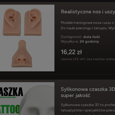
Realistyczne nos i usz
Modele treningowe
nosa i uszu z 
Do nauki
piercingu i tatuażu
. Wy
Dostępność:
duża ilość
Wysyłka w:
24 godziny
16,22 zł
zawiera 23% VAT, bez kosztów dosta
Sylikonowa czaszka 3D
super jakość
Sylikonowa czaszka 3D to profe
tatuażystów i specjalistów pierci