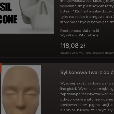
imituje właściwości ludzkiej skó
wypełnieniem plastikowym utrz
88mm, 112g) jest idealny do ćwi
tylko narzędzie treningowe, ale r
które mogą być wizytówką talentu
Dostępność:
duża ilość
Wysyłka w:
24 godziny
118,08 zł
zawiera 23% VAT, bez kosztów dosta
Sylikonowa twarz do 
Wysokiej jakości sylikonowa twa
linergistek. Wykonana z miękkieg
zapewniając realistyczne warunk
odwzorowuje anatomię ludzkiej t
cieniowania brwi, pigmentacji u
dla szkół i kursów PMU. Wymiary