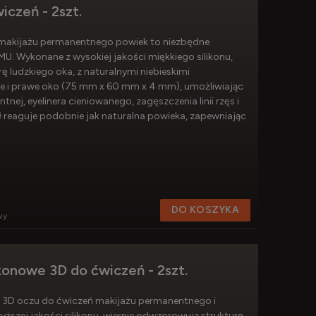
iczeń - 2szt.
 makijażu permanentnego powiek to niezbędne
MU. Wykonane z wysokiej jakości miękkiego silikonu,
 ludzkiego oka, z naturalnymi niebieskimi
e i prawe oko (75 mm x 60 mm x 4 mm), umożliwiając
tnej, eyelinera cieniowanego, zagęszczenia linii rzęs i
ł reaguje podobnie jak naturalna powieka, zapewniając
DO KOSZYKA
wy
konowe 3D do ćwiczeń - 2szt.
e 3D oczu do ćwiczeń makijażu permanentnego i
ższej jakości silikonu, wiernie odwzorowują strukturę