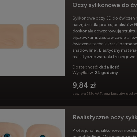
Oczy sylikonowe do ćw
Sylikonowe oczy 3D do ćwiczeń
narzędzie dla profesjonalistów P
doskonale odwzorowują strukturę
tęczówkami. Zestaw zawiera lew
ćwiczenie technik kreski permanen
shadow liner. Elastyczny materia
realistyczne warunki treningowe.
Dostępność:
duża ilość
Wysyłka w:
24 godziny
9,84 zł
zawiera 23% VAT, bez kosztów dosta
Realistyczne oczy syli
Profesjonalne, silikonowe model
microbladingu. Wykonane z najwy