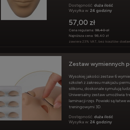
Dostępność:
duża ilość
Wysyłka w:
24 godziny
57,00 zł
Cena regularna:
98,40 zł
Najniższa cena:
98,40 zł
zawiera 23% VAT, bez kosztów dosta
Zestaw wymiennych pow
Wysokiej jakości zestaw 6 wymie
szkoleń z zakresu makijażu perma
silikonu, doskonale symulują ludz
Uniwersalny zestaw umożliwia treni
laminacji rzęs. Powieki są łatw
treningowymi 3D.
Dostępność:
duża ilość
Wysyłka w:
24 godziny