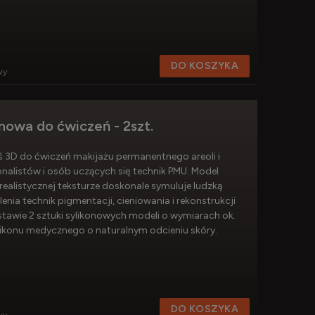
DO KOSZYKA
wy
onowa do ćwiczeń - 2szt.
rś 3D do ćwiczeń makijażu permanentnego areoli i
onalistów i osób uczących się technik PMU. Model
realistycznej teksturze doskonale symuluje ludzką
lenia technik pigmentacji, cieniowania i rekonstrukcji
tawie 2 sztuki sylikonowych modeli o wymiarach ok.
ikonu medycznego o naturalnym odcieniu skóry.
DO KOSZYKA
wy