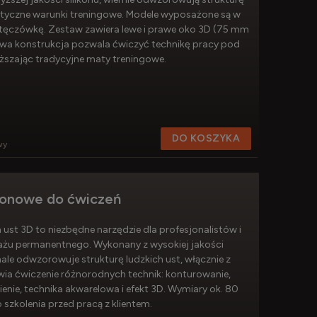
istyczne warunki treningowe. Modele wyposażone są w
 tęczówkę. Zestaw zawiera lewe i prawe oko 3D (75 mm
wa konstrukcja pozwala ćwiczyć technikę pracy pod
ższając tradycyjne maty treningowe.
DO KOSZYKA
wy
ikonowe do ćwiczeń
ust 3D to niezbędne narzędzie dla profesjonalistów i
jażu permanentnego. Wykonany z wysokiej jakości
ale odwzorowuje strukturę ludzkich ust, włącznie z
ia ćwiczenie różnorodnych technik: konturowanie,
enie, technika akwarelowa i efekt 3D. Wymiary ok. 80
szkolenia przed pracą z klientem.