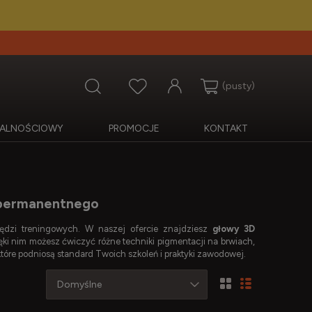
(pusty)
OJALNOŚCIOWY
PROMOCJE
KONTAKT
u permanentnego
dzi treningowych. W naszej ofercie znajdziesz
głowy 3D
ięki nim możesz ćwiczyć różne techniki pigmentacji na brwiach,
które podniosą standard Twoich szkoleń i praktyki zawodowej.