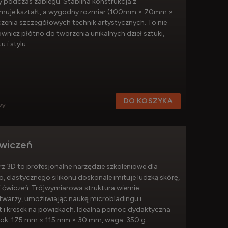
ry podczas zabiegu. Stabilna konstrukcja z
ymuje kształt, a wygodny rozmiar (100mm × 70mm ×
czenia szczegółowych technik artystycznych. To nie
ównież płótno do tworzenia unikalnych dzieł sztuki,
 i stylu.
DO KOSZYKA
wy
ćwiczeń
rz 3D to profesjonalne narzędzie szkoleniowe dla
o, elastycznego silikonu doskonale imituje ludzką skórę,
i ćwiczeń. Trójwymiarowa struktura wiernie
warzy, umożliwiając naukę microbladingu i
st i kresek na powiekach. Idealna pomoc dydaktyczna
: ok. 175 mm × 115 mm × 30 mm, waga: 350 g.