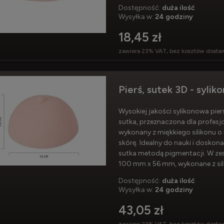
Dostępność:
duża ilość
Wysyłka w:
24 godziny
18,45 zł
zawiera 23% VAT, bez kosztów dosta
Pierś, sutek 3D - sylik
Wysokiej jakości sylikonowa pie
sutka, przeznaczona dla profesj
wykonany z miękkiego silikonu o 
skórę. Idealny do nauki i doskona
sutka metodą pigmentacji. W zes
100 mm x 56 mm, wykonane z sil
Dostępność:
duża ilość
Wysyłka w:
24 godziny
43,05 zł
zawiera 23% VAT, bez kosztów dosta