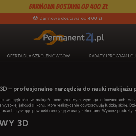
Darmowa dostawa od 400 zł
Darmowa dostawa od
400 zł
OFERTA DLA SZKOLENIOWCÓW
RABATY I PROGRAM L
3D – profesjonalne narzędzia do nauki makijaż
nie umiejętności w makijażu permanentnym wymaga odpowiednich narzę
wysokiej jakości silikonu, które realistycznie odwzorowują ludzką skórę. Dz
 ustach, zyskując pewność i precyzję w pracy z klientami. Wybierz produkty, 
WY 3D