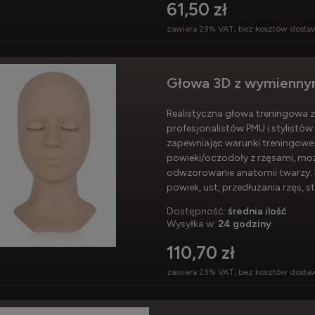
61,50 zł
zawiera 23% VAT, bez kosztów dosta
Głowa 3D z wymiennym
Realistyczna głowa treningowa z 
profesjonalistów PMU i stylistów
zapewniając warunki treningowe 
powieki/oczodoły z rzęsami, moż
odwzorowanie anatomii twarzy. 
powiek, ust, przedłużania rzęs, st
Dostępność:
średnia ilość
Wysyłka w:
24 godziny
110,70 zł
zawiera 23% VAT, bez kosztów dosta