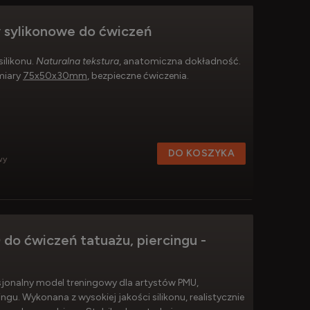
y sylikonowe do ćwiczeń
silikonu.
Naturalna tekstura
, anatomiczna dokładność.
miary
75x50x30mm
, bezpieczne ćwiczenia.
DO KOSZYKA
wy
 do ćwiczeń tatuażu, piercingu -
sjonalny model treningowy dla artystów PMU,
ngu. Wykonana z wysokiej jakości silikonu, realistycznie