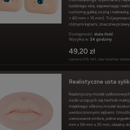
ludzkiego oka, zapewniając real
ruchomą gałkę oczną i niebieską
× 60 mm × 15 mm). Trójwymiaro
różnymi kątami, znacznie przewy
Dostępność:
duża ilość
Wysyłka w:
24 godziny
49,20 zł
zawiera 23% VAT, bez kosztów dosta
Realistyczne usta syl
Realistyczny model sylikonowych 
osób uczących się technik maki
miękkiego silikonu model doskon
uwidocznionymi zębami. Umożliw
cieniowanie ombre, pełne wypełni
mm x 56 mm x 25 mm, idealny do 