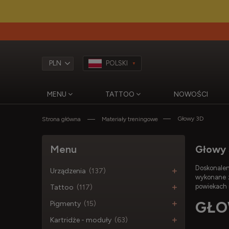
POLSKI
MENU
TATTOO
NOWOŚCI
Głowy 3D
Strona główna
Materiały treningowe
Menu
Głowy 
Doskonale
Urządzenia
(137)
wykonane z 
powiekach i
Tattoo
(117)
GŁO
Pigmenty
(15)
Kartridże - moduły
(63)