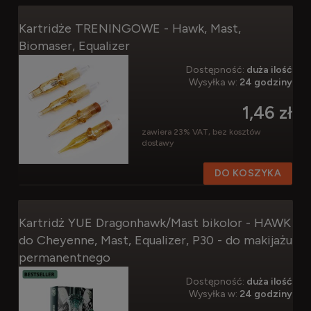
Kartridże TRENINGOWE - Hawk, Mast,
Biomaser, Equalizer
Dostępność:
duża ilość
Wysyłka w:
24 godziny
1,46 zł
zawiera 23% VAT, bez kosztów
dostawy
DO KOSZYKA
Kartridż YUE Dragonhawk/Mast bikolor - HAWK
do Cheyenne, Mast, Equalizer, P30 - do makijażu
permanentnego
Dostępność:
duża ilość
Wysyłka w:
24 godziny