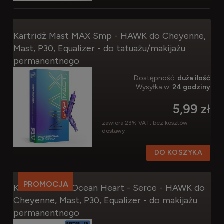
Kartridż Mast MAX Smp - HAWK do Cheyenne,
Mast, P30, Equalizer - do tatuażu/makijażu
permanentnego
Dostępność:
duża ilość
Wysyłka w:
24 godziny
5,99 zł
zawiera 23% VAT, bez kosztów
dostawy
DO KOSZYKA
PROMOCJA
Kartridż Mast Ocean Heart - Serce - HAWK do
Cheyenne, Mast, P30, Equalizer - do makijażu
permanentnego