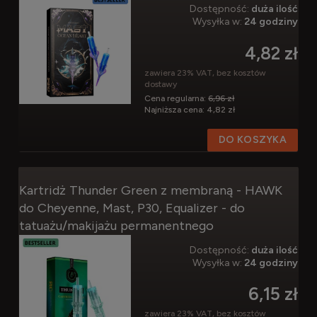
Dostępność:
duża ilość
Wysyłka w:
24 godziny
4,82 zł
zawiera 23% VAT, bez kosztów
dostawy
Cena regularna:
6,96 zł
Najniższa cena:
4,82 zł
DO KOSZYKA
Kartridż Thunder Green z membraną - HAWK
do Cheyenne, Mast, P30, Equalizer - do
tatuażu/makijażu permanentnego
Dostępność:
duża ilość
Wysyłka w:
24 godziny
6,15 zł
zawiera 23% VAT, bez kosztów