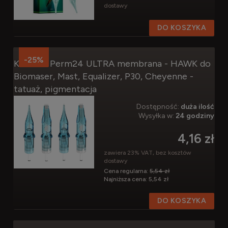
dostawy
DO KOSZYKA
-25%
Kartridż Perm24 ULTRA membrana - HAWK do
Biomaser, Mast, Equalizer, P30, Cheyenne -
tatuaż, pigmentacja
Dostępność:
duża ilość
Wysyłka w:
24 godziny
4,16 zł
zawiera 23% VAT, bez kosztów
dostawy
Cena regularna:
5,54 zł
Najniższa cena:
5,54 zł
DO KOSZYKA