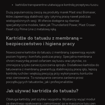
kartridże transparentne ułatwiające kontrolę przepływu tuszu.
Dużą popularnością cieszą się produkty marek Mast oraz Biomaser,
które zapewniają stabilność igły i płynną pracę nawet podczas
wielogodzinnych sesji. W ofercie dostępne są również
specjalistyczne modele, takie jak Thunderlord Power, Mast Ocean
Heart czy Prime Line z metalową ręką.
Kartridże do tatuażu z membraną –
bezpieczeństwo i higiena pracy
Nowoczesne kartridże do tatuażu z membraną zapewniają wysoki
poziom higieny i komfortu podczas pracy. Specjalna membrana
chroni maszynkę przed cofaniem się tuszu oraz płynów, co
zmniejsza ryzyko zanieczyszczenia sprzętu. Dodatkowo kartridże do
tatuowania z membraną gwarantują stabilniejszą pracę igły, lepszą
kontrolę ruchów i większą precyzję przy wykonywaniu konturów
oraz cieniowania. To rozwiązanie cenione zarówno przez
początkujących tatuatorów, jak i profesjonalistów.
Jak używać kartridża do tatuażu?
Obsługa kartridży jest szybka i wygodna. Wystarczy wyjąć moduł
ze sterylnego opakowania i zamontować go w maszynce typu pen.