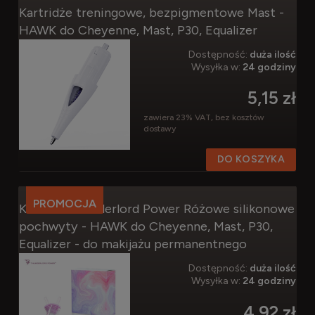
Kartridże treningowe, bezpigmentowe Mast -
HAWK do Cheyenne, Mast, P30, Equalizer
Dostępność:
duża ilość
Wysyłka w:
24 godziny
5,15 zł
zawiera 23% VAT, bez kosztów
dostawy
DO KOSZYKA
PROMOCJA
Kartridż Thunderlord Power Różowe silikonowe
pochwyty - HAWK do Cheyenne, Mast, P30,
Equalizer - do makijażu permanentnego
Dostępność:
duża ilość
Wysyłka w:
24 godziny
4,92 zł