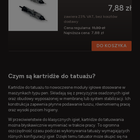
7,88 zł
zawiera 23% VAT, bez kosztów
dostawy
Cena regularna:
11,30 zł
Najniższa cena:
7,88 zł
DO KOSZYKA
Czym są kartridże do tatuażu?
Kartridże do tatuażu to nowoczesne moduły igłowe stosowane w
maszynkach typu pen. Składają się z precyzyjnie osadzonych igieł
oraz obudowy wyposażonej w membranę lub system stabilizacji. Ich
konstrukcja zapewnia płynne podawanie tuszu, równomierną pracę
oraz wysoki poziom higieny.
W przeciwieństwie do klasycznych igieł, kartridże do tatuowania
można błyskawicznie wymieniać w trakcie pracy. To ogromna
oszczędność czasu podczas wykonywania tatuaży wymagających
różnych konfiguracji igieł. Dzięki temu tatuator może skupić się na