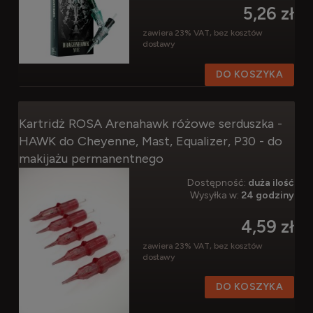
5,26 zł
zawiera 23% VAT, bez kosztów
dostawy
DO KOSZYKA
Kartridż ROSA Arenahawk różowe serduszka -
HAWK do Cheyenne, Mast, Equalizer, P30 - do
makijażu permanentnego
Dostępność:
duża ilość
Wysyłka w:
24 godziny
4,59 zł
zawiera 23% VAT, bez kosztów
dostawy
DO KOSZYKA