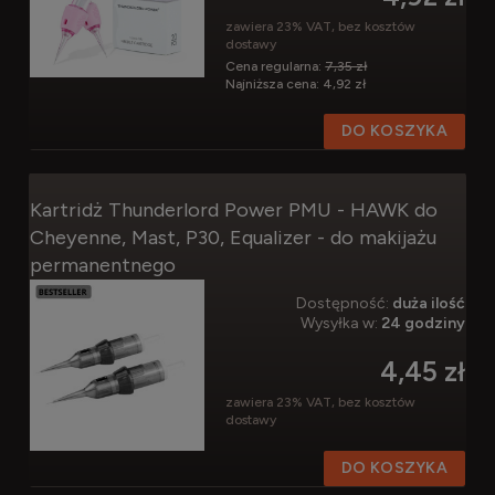
zawiera 23% VAT, bez kosztów
dostawy
Cena regularna:
7,35 zł
Najniższa cena:
4,92 zł
DO KOSZYKA
Kartridż Thunderlord Power PMU - HAWK do
Cheyenne, Mast, P30, Equalizer - do makijażu
permanentnego
Dostępność:
duża ilość
Wysyłka w:
24 godziny
4,45 zł
zawiera 23% VAT, bez kosztów
dostawy
DO KOSZYKA