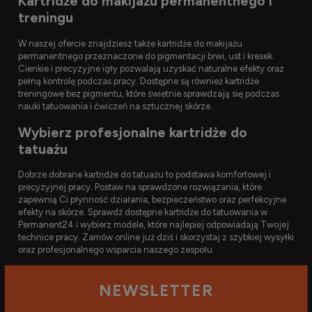
Kartridże do makijażu permanentnego i
treningu
W naszej ofercie znajdziesz także kartridże do makijażu
permanentnego przeznaczone do pigmentacji brwi, ust i kresek.
Cienkie i precyzyjne igły pozwalają uzyskać naturalne efekty oraz
pełną kontrolę podczas pracy. Dostępne są również kartridże
treningowe bez pigmentu, które świetnie sprawdzają się podczas
nauki tatuowania i ćwiczeń na sztucznej skórze.
Wybierz profesjonalne kartridże do
tatuażu
Dobrze dobrane kartridże do tatuażu to podstawa komfortowej i
precyzyjnej pracy. Postaw na sprawdzone rozwiązania, które
zapewnią Ci płynność działania, bezpieczeństwo oraz perfekcyjne
efekty na skórze. Sprawdź dostępne kartridże do tatuowania w
Permanent24 i wybierz modele, które najlepiej odpowiadają Twojej
technice pracy. Zamów online już dziś i skorzystaj z szybkiej wysyłki
oraz profesjonalnego wsparcia naszego zespołu.
NEWSLETTER