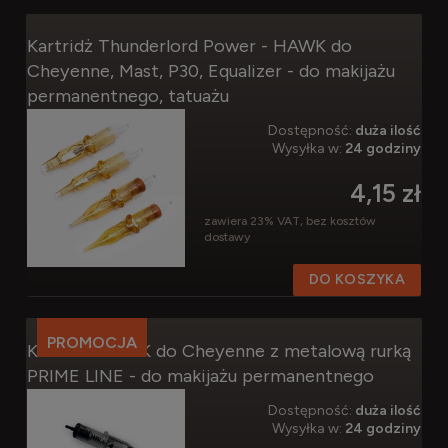
Kartridż Thunderlord Power - HAWK do
Cheyenne, Mast, P30, Equalizer - do makijażu
permanentnego, tatuażu
Dostępność:
duża ilość
Wysyłka w:
24 godziny
4,15 zł
zawiera 23% VAT, bez kosztów
dostawy
DO KOSZYKA
PROMOCJA
Kartridż HAWK do Cheyenne z metalową rurką
PRIME LINE - do makijażu permanentnego
Dostępność:
duża ilość
Wysyłka w:
24 godziny