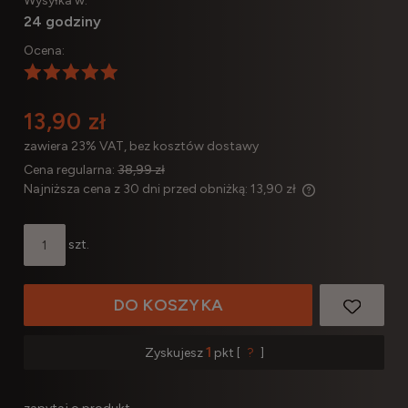
Wysyłka w:
24 godziny
Ocena:
13,90 zł
zawiera 23% VAT, bez kosztów dostawy
Cena regularna:
38,99 zł
Najniższa cena z 30 dni przed obniżką:
13,90 zł
Jeżeli produkt j
30 dni, wyświetl
szt.
momentu, kiedy 
sprzedaży.
DO KOSZYKA
1
Zyskujesz
pkt [
?
]