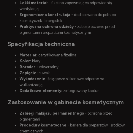
Lekki materiał
- fizelina zapewniająca odpowiednią
wentylację
Ergonomiczna konstrukcja
- dostosowana do potrzeb
kosmetyczek i linergistek
Praktyczna ochrona odzieży
- zabezpieczenie przed
pigmentami i preparatami kosmetycznymi
Specyfikacja techniczna
Materiał:
certyfikowana fizelina
Kolor:
biały
Rozmiar:
uniwersalny
Zapięcie:
suwak
Wykończenie:
ściągacze silikonowe odporne na
wulkanizację
Dodatkowe elementy:
zintegrowany kaptur
Zastosowanie w gabinecie kosmetycznym
Zabiegi makijażu permanentnego
- ochrona przed
pigmentami
Procedury kosmetyczne
- bariera dla preparatów i środków
chemicznych