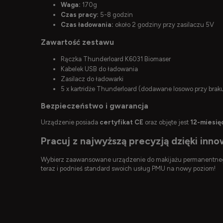
Waga:
170g
Czas pracy:
5-8 godzin
Czas ładowania:
około 2 godziny przy zasilaczu 5V
Zawartość zestawu
Rączka Thunderloard K6031 Biomaser
Kabelek USB do ładowania
Zasilacz do ładowarki
5 x kartridże Thunderloard (dodawane losowo przy brak
Bezpieczeństwo i gwarancja
Urządzenie posiada
certyfikat CE
oraz objęte jest
12-miesię
Pracuj z najwyższą precyzją dzięki in
Wybierz zaawansowane urządzenie do makijażu permanentnego,
teraz i podnieś standard swoich usług PMU na nowy poziom!