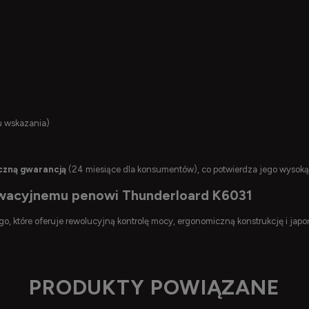
u wskazania)
czną gwarancją
(24 miesiące dla konsumentów), co potwierdza jego wysoką
nowacyjnemu penowi Thunderloard K6031
 które oferuje rewolucyjną kontrolę mocy, ergonomiczną konstrukcję i jap
PRODUKTY POWIĄZANE