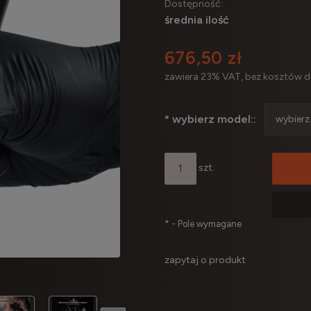
Dostępność:
średnia ilość
676,50 zł
zawiera 23% VAT, bez kosztów 
*
wybierz model::
szt.
*
- Pole wymagane
zapytaj o produkt