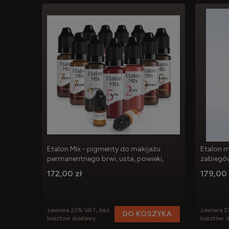
Etalon Mix - pigmenty do makijażu
Etalon m
permanentnego brwi, usta, powieki,
zabiegó
korektory
172,00 zł
179,00 
zawiera 23% VAT, bez
zawiera 2
DO KOSZYKA
kosztów dostawy
kosztów 