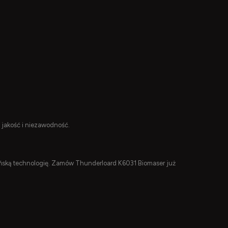
 jakość i niezawodność.
ońską technologię. Zamów Thunderloard K6031 Biomaser już