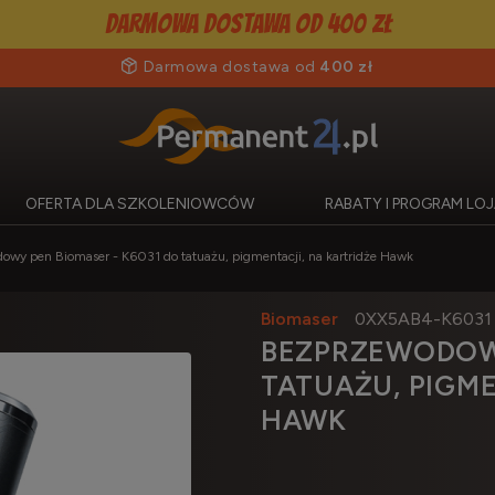
Darmowa dostawa od 400 zł
Darmowa dostawa od
400 zł
OFERTA DLA SZKOLENIOWCÓW
RABATY I PROGRAM L
wy pen Biomaser - K6031 do tatuażu, pigmentacji, na kartridże Hawk
Biomaser
0XX5AB4-K6031
BEZPRZEWODOWY
TATUAŻU, PIGME
HAWK