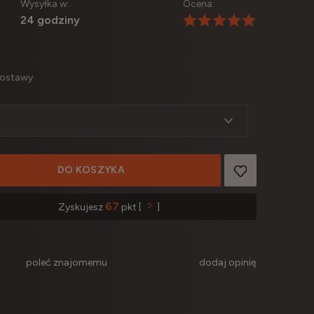
Wysyłka w:
Ocena:
24 godziny
dostawy
DO KOSZYKA
67
Zyskujesz
pkt [
?
]
poleć znajomemu
dodaj opinię