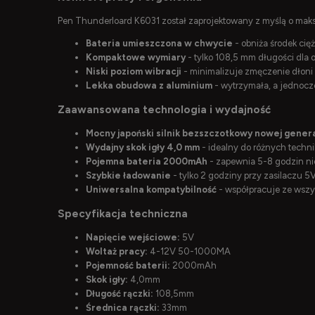
Pen Thunderloard K6031 został zaprojektowany z myślą o ma
Bateria umieszczona w chwycie
- obniża środek ciężk
Kompaktowe wymiary
- tylko 108,5 mm długości dla o
Niski poziom wibracji
- minimalizuje zmęczenie dłoni 
Lekka obudowa z aluminium
- wytrzymała, a jednocz
Zaawansowana technologia i wydajność
Mocny japoński silnik bezszczotkowy nowej genera
Wydajny skok igły 4,0 mm
- idealny do różnych techni
Pojemna bateria 2000mAh
- zapewnia 5-8 godzin ni
Szybkie ładowanie
- tylko 2 godziny przy zasilaczu 5
Uniwersalna kompatybilność
- współpracuje ze wszys
Specyfikacja techniczna
Napięcie wejściowe:
5V
Woltaż pracy:
4-12V 50-1000MA
Pojemność baterii:
2000mAh
Skok igły:
4,0mm
Długość rączki:
108,5mm
Średnica rączki:
33mm