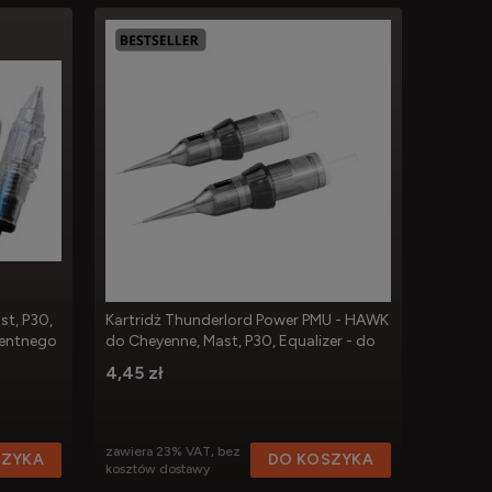
st, P30,
Kartridż Thunderlord Power PMU - HAWK
Kartrid
nentnego
do Cheyenne, Mast, P30, Equalizer - do
Cheyenne
makijażu permanentnego
makijaż
4,45 zł
4,15 zł
zawiera 23% VAT, bez
zawiera 
SZYKA
DO KOSZYKA
kosztów dostawy
kosztów 