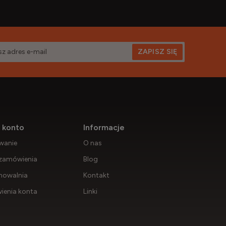
ZAPISZ SIĘ
 konto
Informacje
wanie
O nas
zamówienia
Blog
howalnia
Kontakt
ienia konta
Linki