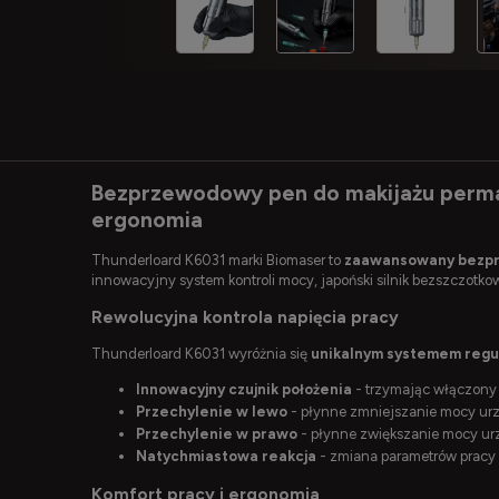
Bezprzewodowy pen do makijażu perma
ergonomia
Thunderloard K6031 marki Biomaser to
zaawansowany bezpr
innowacyjny system kontroli mocy, japoński silnik bezszczotk
Rewolucyjna kontrola napięcia pracy
Thunderloard K6031 wyróżnia się
unikalnym systemem regu
Innowacyjny czujnik położenia
- trzymając włączony 
Przechylenie w lewo
- płynne zmniejszanie mocy ur
Przechylenie w prawo
- płynne zwiększanie mocy ur
Natychmiastowa reakcja
- zmiana parametrów pracy
Komfort pracy i ergonomia