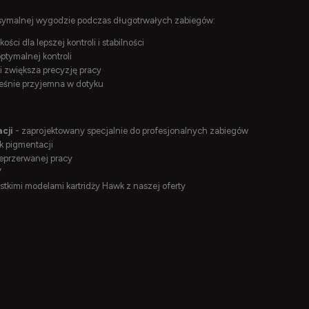
ksymalnej wygodzie podczas długotrwałych zabiegów:
ości dla lepszej kontroli i stabilności
ptymalnej kontroli
i zwiększa precyzję pracy
eśnie przyjemna w dotyku
cji
- zaprojektowany specjalnie do profesjonalnych zabiegów
k pigmentacji
eprzerwanej pracy
V
tkimi modelami kartridży Hawk z naszej oferty