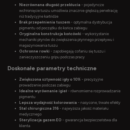
Niezrównana długość przekłucia
- pojedyncze
wchłonięcie tuszu umożliwia znacznie głębszą penetrację
niż tradycyjne kartridże
Brak przepełnienia tuszem
- optymalna dystrybucja
pigmentu od początku do końca zabiegu
Oryginalna konstrukcja końcówki
- wykorzystanie
mechaniki płynów do zwiększenia płynnego przepływu i
magazynowania tuszu
Ochronne rowki
- zapobiegają cofaniu się tuszu i
zanieczyszczeniu gripu podczas pracy
Doskonałe parametry techniczne
Zwiększona sztywność igły o 10%
- precyzyjne
prowadzenie podczas zabiegu
Idealne wyrównanie igieł
- równomierne rozprowadzanie
pigmentu
Lepsza wydajność kolorowania
- nasycone, trwałe efekty
Stal chirurgiczna 316
- najwyższa jakość materiału
medycznego
Sterylizacja gazem EO
- gwarancja bezpieczeństwa dla
klienta