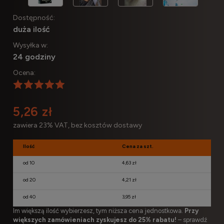
Dostępność:
duża ilość
Wysyłka w:
24 godziny
Ocena:
5,26 zł
zawiera 23% VAT, bez kosztów dostawy
Ilość
Cena za szt.
od 10
4,63 zł
od 20
4,21 zł
od 40
3,95 zł
Im większą ilość wybierzesz, tym niższa cena jednostkowa.
Przy
większych zamówieniach zyskujesz do 25% rabatu!
– sprawdź