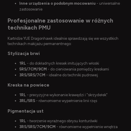
Inne urządzenia o podobnym mocowaniu
- uniwersalne
zastosowanie
Profesjonalne zastosowanie w różnych
technikach PMU
Kartridże YUE Dragonhawk idealnie sprawdzają się we wszystkich
technikach makijażu permanentnego:
Stylizacja brwi
1RL
- do dokładnych kresek imitujących włoski
5RS/7CM/9CM
- do cieniowania pomiędzy kreskami
3RS/5RS/7CM
- idealne do techniki pudrowej
Kreska na powiece
1RL
- precyzyjne wykonanie krawędzi i "skrzydełek"
3RL/5RS
- równomierne wypełnienie linii rzęs
Pigmentacja ust
1RL
- tworzenie wyraźnego obrysu konturówki
3RS/5RS/7CM/9CM
- równomierne wypełnienie wnętrza