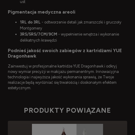
ust
Pigmentacja medyczna areoli
1RL do 3RL
- odtworzenie detali jak zmarszczki i gruczoły
Montgomery
3RS/5RS/7CM/9CM
- wypełnienie wnętrza i wykonanie
delikatnych krawędzi
Podnieś jakość swoich zabiegów z kartridżami YUE
Dragonhawk
Zainwestuj w profesjonalne kartridże YUE Dragonhawk i odkryj
nowy wymiar precyzji w makijażu permanentnym. Innowacyjna
technologia i najwyższa jakość wykonania sprawią, że Twoje
realizacje będą wyróżniać się trwałością i doskonałym efektem
estetycznym.
PRODUKTY POWIĄZANE