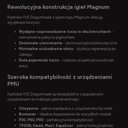
Rewolucyjna konstrukcja igieł Magnum
Kartridże YUE Dragonhawk z igłami typu Magnum oferują
wyjątkowe korzyści:
Wydajne rozprowadzanie tuszu w obu kierunkach
-
równomierne pokrycie pigmentem
Doskonałe cieniowanie
- płynne przejścia kolorystyczne
Minimalne uszkodzenie skóry
- szybsza regeneracja po
zabiegu
Duża pojemność tuszu
- rzadsze uzupełnianie podczas
pracy
Szeroka kompatybilność z urządzeniami
PMU
Kartridże YUE Dragonhawk są kompatybilne z popularnymi
urządzeniami do makijażu permanentnego:
Cheyenne
- pełna współpraca z urządzeniami tej marki
Biomaser
- idealne dopasowanie do wszystkich modeli
P30, P60, P90
- perfekcyjna kompatybilność
TP006, Hawk, Mast, Equalizer
- pełna funkcjonalność