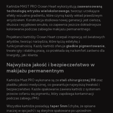
Kartridże MAST PRO Ocean Heart wykorzystują
zaawansowaną
technologię wtrysku wielokolorowego
, tworząc urzekające
efekty wizualne gradientu, które czynią każdy wkład prawdziwym
arcydziełem. Konstrukcja stożkowa nowej generacji jest cieńsza,
dłuższa i wyjątkowo smukła, co zapewnia jeszcze dokładniejsze
kolorowanie podczas zabiegów makijażu permanentnego.
Projektanci kartridży Ocean Heart czerpali inspirację od światowych
artystów, tworząc narzędzia, które łączą estetykę z
funkcjonalnością. Każdy kartridż oferuje
gładkie pigmentowanie
,
trwałe igły i stabilną pracę, co przekłada się na komfort zarówno dla
linergisty, jak i klienta.
Najwyższa jakość i bezpieczeństwo w
makijażu permanentnym
Kartridże Mast PRO wykonane są ze
stali chirurgicznej 316
oraz
plastiku jakości medycznej, co gwarantuje najwyższą trwałość i
bezpieczeństwo. Każde opakowanie zawiera kartridż z systemem
przeciw cofaniu się pigmentu, który zapobiega kontaminacji
podczas zabiegu PMU.
Wszystkie kartridże posiadają
taper 5mm
(chyba, że opisane
inaczej w opcjach) i są sterylnie spakowane po uprzednim