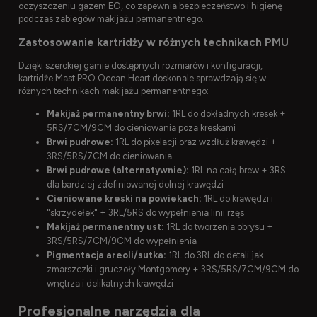
oczyszczeniu gazem EO, co zapewnia bezpieczeństwo i higienę
podczas zabiegów makijażu permanentnego.
Zastosowanie kartridży w różnych technikach PMU
Dzięki szerokiej gamie dostępnych rozmiarów i konfiguracji,
kartridże Mast PRO Ocean Heart doskonale sprawdzają się w
różnych technikach makijażu permanentnego:
Makijaż permanentny brwi:
1RL do dokładnych kresek +
5RS/7CM/9CM do cieniowania poza kreskami
Brwi pudrowe:
1RL do pixelacji oraz wzdłuż krawędzi +
3RS/5RS/7CM do cieniowania
Brwi pudrowe (alternatywnie):
1RL na całą brew + 3RS
dla bardziej zdefiniowanej dolnej krawędzi
Cieniowane kreski na powiekach:
1RL do krawędzi i
"skrzydełek" + 3RL/5RS do wypełnienia linii rzęs
Makijaż permanentny ust:
1RL do tworzenia obrysu +
3RS/5RS/7CM/9CM do wypełnienia
Pigmentacja areoli/sutka:
1RL do 3RL do detali jak
zmarszczki i gruczoły Montgomery + 3RS/5RS/7CM/9CM do
wnętrza i delikatnych krawędzi
Profesjonalne narzędzia dla