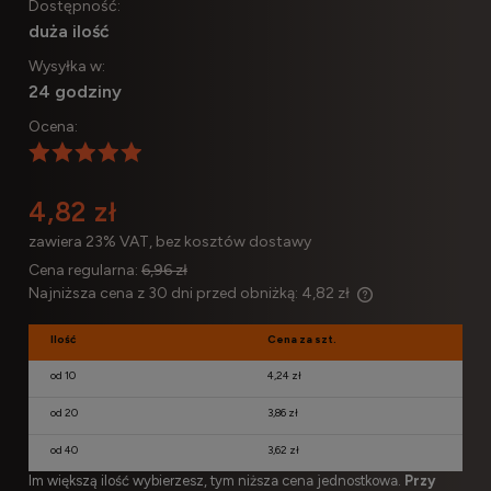
Dostępność:
duża ilość
Wysyłka w:
24 godziny
Ocena:
4,82 zł
zawiera 23% VAT, bez kosztów dostawy
Cena regularna:
6,96 zł
Najniższa cena z 30 dni przed obniżką:
4,82 zł
Jeżeli produkt je
30 dni, wyświetla
Ilość
Cena za szt.
momentu, kiedy p
od 10
4,24 zł
sprzedaży.
od 20
3,86 zł
od 40
3,62 zł
Im większą ilość wybierzesz, tym niższa cena jednostkowa.
Przy