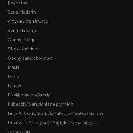
Pozostałe
Seria Maderm
Artykuły do tatuażu
Seria Maestro
Opony i felgi
Stojaki/holdery
Opony samochodowe
Maski
Letnie
Lampy
Pisaki/markery/kredki
Kubeczki/pierścionki na pigment
Linijki/łuki/suwmiarki/sznurki do mapowania brwi
Dozowniki/rozpylacze/buteleczki na pigment
Urządzenia