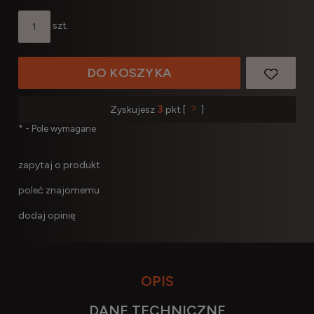
szt.
DO KOSZYKA
3
Zyskujesz
pkt [
?
]
*
- Pole wymagane
zapytaj o produkt
poleć znajomemu
dodaj opinię
OPIS
DANE TECHNICZNE