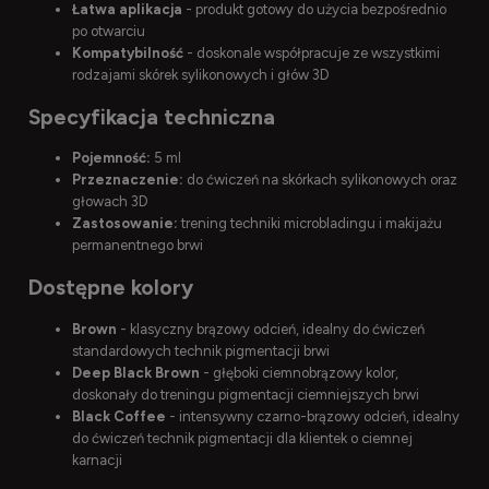
Łatwa aplikacja
- produkt gotowy do użycia bezpośrednio
po otwarciu
Kompatybilność
- doskonale współpracuje ze wszystkimi
rodzajami skórek sylikonowych i głów 3D
Specyfikacja techniczna
Pojemność:
5 ml
Przeznaczenie:
do ćwiczeń na skórkach sylikonowych oraz
głowach 3D
Zastosowanie:
trening techniki microbladingu i makijażu
permanentnego brwi
Dostępne kolory
Brown
- klasyczny brązowy odcień, idealny do ćwiczeń
standardowych technik pigmentacji brwi
Deep Black Brown
- głęboki ciemnobrązowy kolor,
doskonały do treningu pigmentacji ciemniejszych brwi
Black Coffee
- intensywny czarno-brązowy odcień, idealny
do ćwiczeń technik pigmentacji dla klientek o ciemnej
karnacji