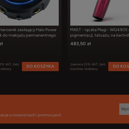
terownik zasilający Halo Power
MAST - rączka Magi - WQ4905
ek do makijażu permanentnego
pigmentacji, tatuażu, na kartri
zł
483,50 zł
3% VAT, bez
zawiera 23% VAT, bez
DO KOSZYKA
DO KO
dostawy
kosztów dostawy
rmacje o nowościach i promocjach.