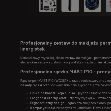
Profesjonalny zestaw do makijażu per
linergistek
Kompleksowy, wysokiej jakości zestaw do makijażu permanentn
eleganckim zestawie z aluminiową walizką i niezbędnymi akceso
Profesjonalna rączka MAST P10 - prec
Rączka-pen MAST P10 (WQ367) to urządzenie stworzone z myś
nasady rączki
oraz podświetlenie działającego złącza zapewn
Unikalna konstrukcja silnika
- płynna i super cicha p
Elegancki czarny kolor
- stylowy wygląd w Twoim ga
Ergonomiczny design
- ogranicza zmęczenie dłoni p
Kompatybilność
ze wszystkimi kartridżami Hawk z nasz