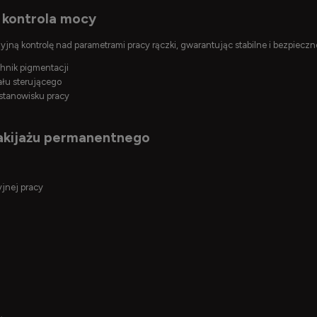
 kontrola mocy
yjną kontrolę nad parametrami pracy rączki, gwarantując stabilne i bezpiecz
hnik pigmentacji
łu sterującego
stanowisku pracy
akijażu permanentnego
jnej pracy