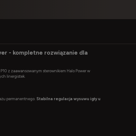
r - kompletne rozwiązanie dla
AST P10 z zaawansowanym sterownikiem Halo Power w
ch linergistek.
jażu permanentnego.
Stabilna regulacja wysuwu igły u