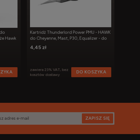
 do
Kartridż Thunderlord Power PMU - HAWK
Kartrid
dże Hawk
do Cheyenne, Mast, P30, Equalizer - do
Cheyenne
makijażu permanentnego
makijaż
4,45 zł
4,15 zł
zawiera 23% VAT, bez
zawiera 
SZYKA
DO KOSZYKA
kosztów dostawy
kosztów 
ZAPISZ SIĘ