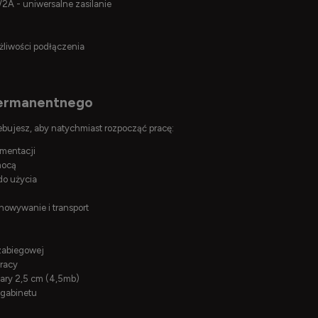
 - uniwersalne zasilanie
żliwości podłączenia
permanentnego
bujesz, aby natychmiast rozpocząć pracę:
gmentacji
mocą
do użycia
howywanie i transport
ozabiegowej
pracy
ary 2,5 cm (4,5mb)
 gabinetu