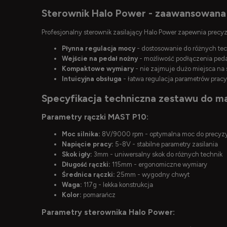
Sterownik Halo Power - zaawansowana
Profesjonalny sterownik zasilający Halo Power zapewnia precyz
Płynna regulacja mocy
- dostosowanie do różnych tec
Wejście na pedał nożny
- możliwość podłączenia peda
Kompaktowe wymiary
- nie zajmuje dużo miejsca na 
Intuicyjna obsługa
- łatwa regulacja parametrów pracy
Specyfikacja techniczna zestawu do m
Parametry rączki MAST P10:
Moc silnika:
8V/9000 rpm - optymalna moc do precyzy
Napięcie pracy:
5-8V - stabilne parametry zasilania
Skok igły:
3mm - uniwersalny skok do różnych technik
Długość rączki:
115mm - ergonomiczne wymiary
Średnica rączki:
25mm - wygodny chwyt
Waga:
117g - lekka konstrukcja
Kolor:
pomarańcz
Parametry sterownika Halo Power: