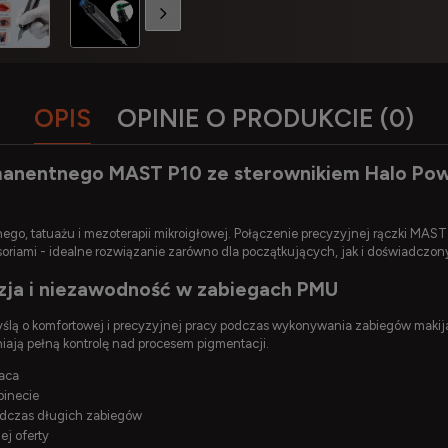
OPIS
OPINIE O PRODUKCIE (0)
manentnego MAST P10 ze sterownikiem Halo Powe
ego, tatuażu i mezoterapii mikroigłowej. Połączenie precyzyjnej rączki M
riami - idealne rozwiązanie zarówno dla początkujących, jak i doświadczony
yzja i niezawodność w zabiegach PMU
lą o komfortowej i precyzyjnej pracy podczas wykonywania zabiegów maki
iają pełną kontrolę nad procesem pigmentacji.
raca
binecie
odczas długich zabiegów
ej oferty