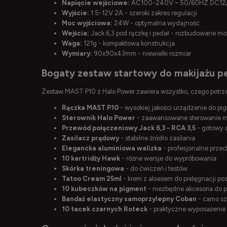
Napięcie wejściowe:
AC100-240V ~ 50/60HZ DC12/2A
Wyjście:
1.5-12V 2A - szeroki zakres regulacji
Moc wyjściowa:
24W - optymalna wydajność
Wejścia:
Jack 6,3 pod rączkę i pedał - rozbudowane mo
Waga:
121g - kompaktowa konstrukcja
Wymiary:
90x90x43mm - niewielki rozmiar
Bogaty zestaw startowy do makijażu 
Zestaw MAST P10 z Halo Power zawiera wszystko, czego potrze
Rączka MAST P10
- wysokiej jakości urządzenie do pi
Sterownik Halo Power
- zaawansowane sterowanie 
Przewód połączeniowy Jack 6,3 - RCA 3,5
- gotowy 
Zasilacz prądowy
- stabilne źródło zasilania
Elegancka aluminiowa walizka
- profesjonalne przec
10 kartridży Hawk
- różne wersje do wypróbowania
Skórka treningowa
- do ćwiczeń i testów
Tatoo Cream 25ml
- krem z aloesem do pielęgnacji p
10 kubeczków na pigment
- niezbędne akcesoria do 
Bandaż elastyczny samoprzylepny Coban
- camo sz
10 tacek czarnych Roteck
- praktyczne wyposażenie