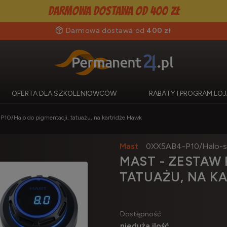
Darmowa dostawa od 400 zł
Darmowa dostawa od
400 zł
OFERTA DLA SZKOLENIOWCÓW
RABATY I PROGRAM L
P10/Halo do pigmentacji, tatuażu, na kartridże Hawk
Mast
0XX5AB4-P10/Halo-s
MAST - ZESTAW 
TATUAŻU, NA K
Dostępność:
nieduża ilość