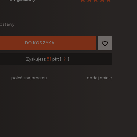
dostawy
DO KOSZYKA
81
Zyskujesz
pkt [
?
]
poleć znajomemu
dodaj opinię