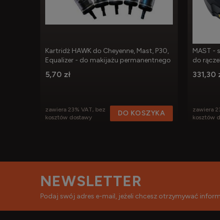
Kartridż HAWK do Cheyenne, Mast, P30,
MAST - s
Equalizer - do makijażu permanentnego
do rącz
5,70 zł
331,30 
zawiera 23% VAT, bez
zawiera 2
DO KOSZYKA
kosztów dostawy
kosztów 
NEWSLETTER
Podaj swój adres e-mail, jeżeli chcesz otrzymywać info